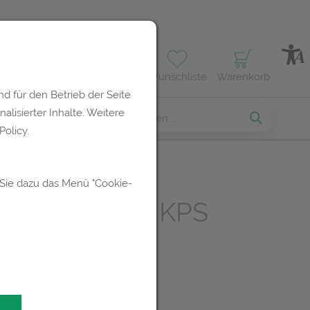
Profil
Wunschliste
Warenkorb
d für den Betrieb der Seite
lisierter Inhalte. Weitere
erses
olicy.
 Sie dazu das Menü "Cookie-
URIS FORTE KPS
UR