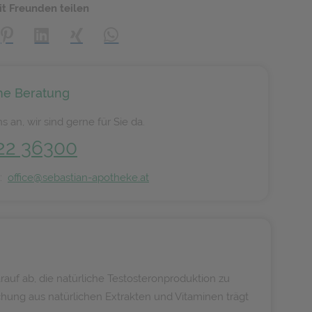
it Freunden teilen
creator\plugin\share\core\structs\SocialSharingServiceSettings]:
Pinterest
LinkedIn
Xing
WhatsApp (#[creator\plugin\share\core\s
he Beratung
s an, wir sind gerne für Sie da.
22 36300
n:
office@sebastian-apotheke.at
auf ab, die natürliche Testosteronproduktion zu
chung aus natürlichen Extrakten und Vitaminen trägt