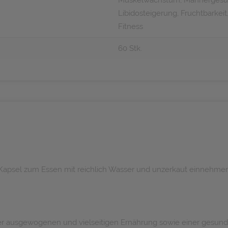
Muskelwachstum, Männergesundhe
Libidosteigerung, Fruchtbarke
Fitness
60 Stk.
 Kapsel zum Essen mit reichlich Wasser und unzerkaut einnehmen
er ausgewogenen und vielseitigen Ernährung sowie einer gesu