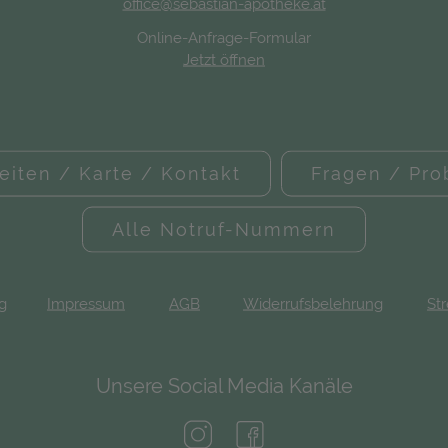
office@sebastian-apotheke.at
Online-Anfrage-Formular
Jetzt öffnen
eiten / Karte / Kontakt
Fragen / Pr
Alle Notruf-Nummern
ng
Impressum
AGB
Widerrufsbelehrung
Str
Unsere Social Media Kanäle
(öffnet in neuem Tab)
(öffnet in neuem Tab)