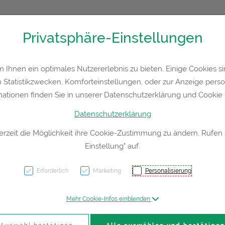
Privatsphäre-Einstellungen
36300
Kontakt
Rezept-Anfrage
Service
Ihnen ein optimales Nutzererlebnis zu bieten. Einige Cookies sin
Statistikzwecken, Komforteinstellungen, oder zur Anzeige persona
a
Hautpflege
Familie
Nahrungsergänzung
Div
mationen finden Sie in unserer Datenschutzerklärung und Cookie P
Datenschutzerklärung
erzeit die Möglichkeit ihre Cookie-Zustimmung zu ändern. Rufen
Einstellung" auf.
ATINN
Erforderlich
Marketing
Personalisierung
PZN: 5906751
Mehr Cookie-Infos einblenden
69,85 E