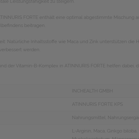
le Leistungsfähigkeit zu steigern.
INNURIS FORTE enthält eine optimal abgestimmte Mischung aus 
befindens beitragen.
eit: Natürliche Inhaltsstoffe wie Maca und Zink unterstützen d
verbessert werden.
und der Vitamin-B-Komplex in ATINNURIS FORTE helfen dabei, di
INCHEALTH GMBH
ATINNURIS FORTE KPS
Nahrungsmittel, Nahrungserg
L-Arginin, Maca, Ginkgo biloba,