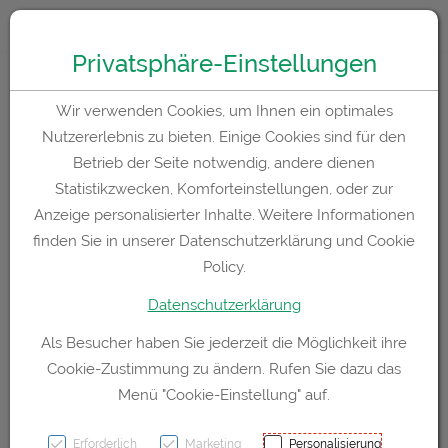
Zum “Inhalt dieser Seite” springen [AK + 0]
Zum Menü “Produkte” springen [AK + 1]
Zum Menü “Über uns / Service” springen [AK + 2]
Zu “Shop-Menüs” springen [AK + 3]
Zum "Barrierefreiheits-Menü" springen [AK + 4]
Zu den “Fusszeilen-Informationen” springen [AK + 5]
Toggle 
Produktsuche
Privatsphäre-Einstellungen
Zahnbuersten Tepe
Wir verwenden Cookies, um Ihnen ein optimales
Prothesen Classic 1st
Nutzererlebnis zu bieten. Einige Cookies sind für den
Betrieb der Seite notwendig, andere dienen
Statistikzwecken, Komforteinstellungen, oder zur
PZN: 0956514
Anzeige personalisierter Inhalte. Weitere Informationen
finden Sie in unserer Datenschutzerklärung und Cookie
Policy.
Datenschutzerklärung
Als Besucher haben Sie jederzeit die Möglichkeit ihre
Cookie-Zustimmung zu ändern. Rufen Sie dazu das
Menü "Cookie-Einstellung" auf.
Erforderlich
Marketing
Personalisierung