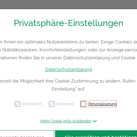
Privatsphäre-Einstellungen
36300
Kontakt
Rezept-Anfrage
Service
Ihnen ein optimales Nutzererlebnis zu bieten. Einige Cookies sin
Statistikzwecken, Komforteinstellungen, oder zur Anzeige persona
a
Hautpflege
Familie
Nahrungsergänzung
Div
mationen finden Sie in unserer Datenschutzerklärung und Cookie P
Datenschutzerklärung
erzeit die Möglichkeit ihre Cookie-Zustimmung zu ändern. Rufen
Einstellung" auf.
Wunda
Stepce
Erforderlich
Marketing
Personalisierung
25st
Mehr Cookie-Infos einblenden