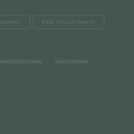
obleme?
FAQ (Kund:innen)
eitschlichtungsstelle
Suchergebnisse
fnet in neuem Tab)