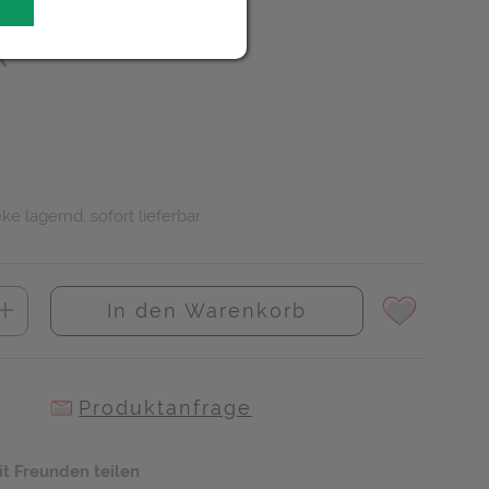
R
ke lagernd, sofort lieferbar
In den Warenkorb
Produktanfrage
it Freunden teilen