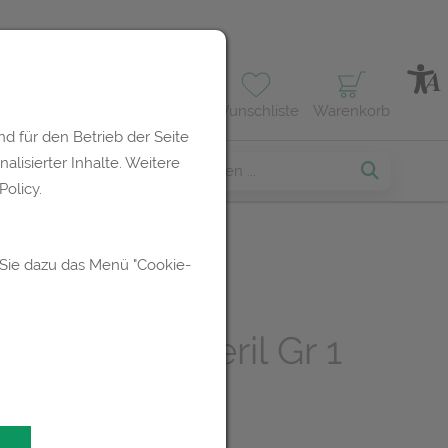
Profil
Wunschliste
Warenkorb
d für den Betrieb der Seite
lisierter Inhalte. Weitere
erses
olicy.
 Sie dazu das Menü "Cookie-
uflagen
l/gazelin Steril Gr 1