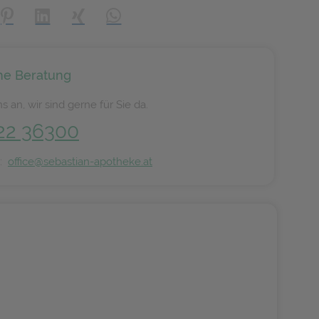
creator\plugin\share\core\structs\SocialSharingServiceSettings]:
Pinterest
LinkedIn
Xing
WhatsApp (#[creator\plugin\share\core\s
he Beratung
s an, wir sind gerne für Sie da.
22 36300
n:
office@sebastian-apotheke.at