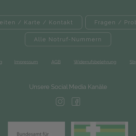
eiten / Karte / Kontakt
Fragen / Pr
Alle Notruf-Nummern
ng
Impressum
AGB
Widerrufsbelehrung
Str
Unsere Social Media Kanäle
(öffnet in neuem Tab)
(öffnet in neuem Tab)
(öffnet in neuem Tab)
(öf