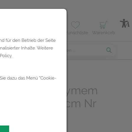
Profil
Wunschliste
Warenkorb
d für den Betrieb der Seite
lisierter Inhalte. Weitere
erses
olicy.
 Sie dazu das Menü "Cookie-
auflagen Polymem
dhesive 8x 8cm Nr
5st