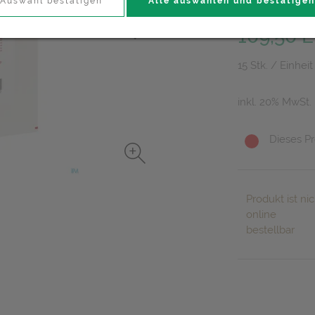
Auswahl bestätigen
Alle auswählen und bestätigen
PZN: 3042499
109,50 
15 Stk. / Einheit
inkl. 20% MwSt.
Dieses Pr
Produkt ist nic
online
bestellbar