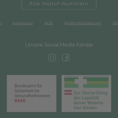
Alle Notruf-Nummern
ng
Impressum
AGB
Widerrufsbelehrung
Str
Unsere Social Media Kanäle
(öffnet in neuem Tab)
(öffnet in neuem Tab)
(öffnet in neuem Tab)
(öf