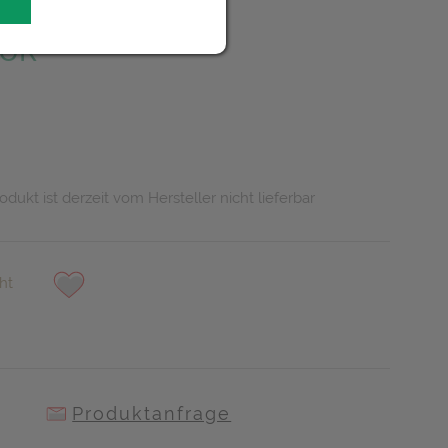
EUR
odukt ist derzeit vom Hersteller nicht lieferbar
ht
Produktanfrage