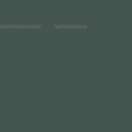
eitschlichtungsstelle
Suchergebnisse
fnet in neuem Tab)