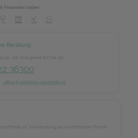
it Freunden teilen
creator\plugin\share\core\structs\SocialSharingServiceSettings]:
Pinterest
LinkedIn
Xing
WhatsApp (#[creator\plugin\share\core\s
he Beratung
s an, wir sind gerne für Sie da.
22 36300
n:
office@sebastian-apotheke.at
methode ist. Verwendung als kombinierter Primär-