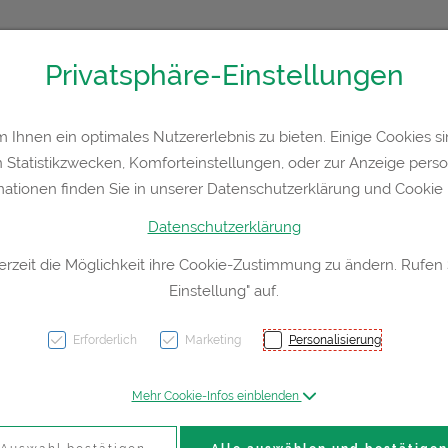
Privatsphäre-Einstellungen
Kontakt
Rezept-Anfrage
Service
Ihnen ein optimales Nutzererlebnis zu bieten. Einige Cookies sin
Statistikzwecken, Komforteinstellungen, oder zur Anzeige persona
a
Hautpflege
Familie
Nahrungsergänzung
Div
mationen finden Sie in unserer Datenschutzerklärung und Cookie P
Datenschutzerklärung
erzeit die Möglichkeit ihre Cookie-Zustimmung zu ändern. Rufen
Einstellung" auf.
Wund
Non A
Erforderlich
Marketing
Personalisierung
5033 1
Mehr Cookie-Infos einblenden