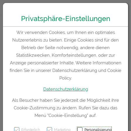
Zum “Inhalt dieser Seite” springen [AK + 0]
Zum Menü “Produkte” springen [AK + 1]
Zum Menü “Über uns / Service” springen [AK + 2]
Zu “Shop-Menüs” springen [AK + 3]
Zum "Barrierefreiheits-Menü" springen [AK + 4]
Zu den “Fusszeilen-Informationen” springen [AK + 5]
Toggle 
Produktsuche
Privatsphäre-Einstellungen
Weleda Citrus 24h Deo
Wir verwenden Cookies, um Ihnen ein optimales
Spray 100ml
Nutzererlebnis zu bieten. Einige Cookies sind für den
Betrieb der Seite notwendig, andere dienen
Statistikzwecken, Komforteinstellungen, oder zur
PZN: 1132034
Anzeige personalisierter Inhalte. Weitere Informationen
finden Sie in unserer Datenschutzerklärung und Cookie
Policy.
Datenschutzerklärung
Als Besucher haben Sie jederzeit die Möglichkeit ihre
Cookie-Zustimmung zu ändern. Rufen Sie dazu das
Menü "Cookie-Einstellung" auf.
Erforderlich
Marketing
Personalisierung