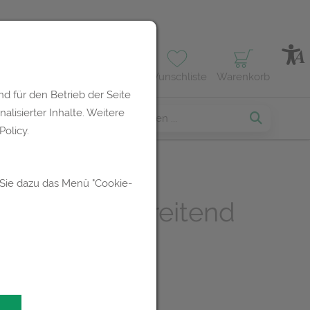
Profil
Wunschliste
Warenkorb
d für den Betrieb der Seite
lisierter Inhalte. Weitere
erses
olicy.
 Sie dazu das Menü "Cookie-
kin Ölbad spreitend