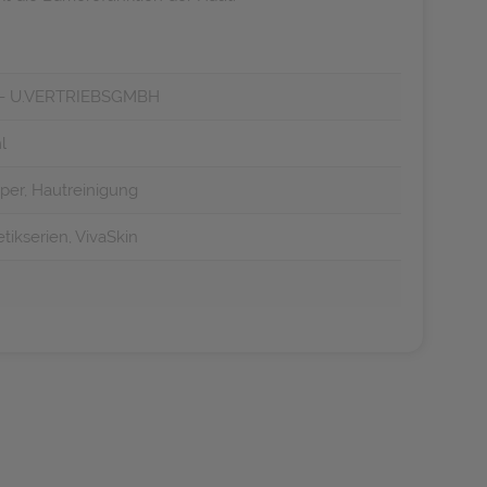
- U.VERTRIEBSGMBH
l
per, Hautreinigung
ikserien, VivaSkin