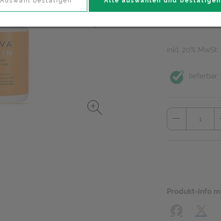
8,– EUR
Auswahl bestätigen
Alle auswählen und bestätigen
100 ml / Einheit
inkl. 20% MwSt.
lieferbar
Produkt-Info m
Facebook
X (#[