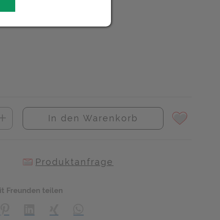
In den Warenkorb
Produktanfrage
it Freunden teilen
creator\plugin\share\core\structs\SocialSharingServiceSettings]:
Pinterest
LinkedIn
Xing
WhatsApp (#[creator\plugin\share\core\s