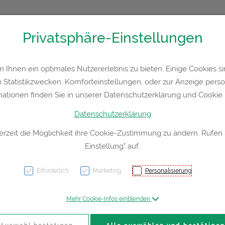
Privatsphäre-Einstellungen
Kontakt
Rezept-Anfrage
Service
Ihnen ein optimales Nutzererlebnis zu bieten. Einige Cookies sin
Statistikzwecken, Komforteinstellungen, oder zur Anzeige persona
a
Hautpflege
Familie
Nahrungsergänzung
Div
mationen finden Sie in unserer Datenschutzerklärung und Cookie P
Datenschutzerklärung
erzeit die Möglichkeit ihre Cookie-Zustimmung zu ändern. Rufen
Einstellung" auf.
Viva S
100ml
Erforderlich
Marketing
Personalisierung
Mehr Cookie-Infos einblenden
PZN: 2698192