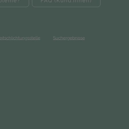
obleme?
FAQ (Kund:innen)
eitschlichtungsstelle
Suchergebnisse
fnet in neuem Tab)