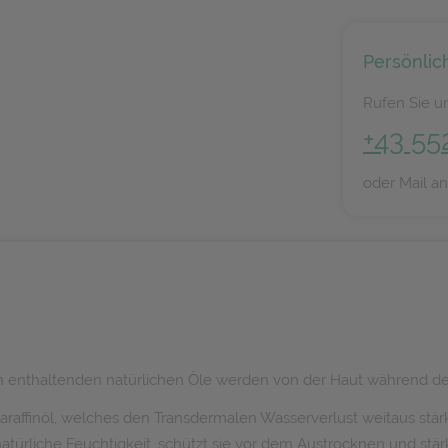
Persönlic
Rufen Sie un
+43 55
oder Mail a
 darin enthaltenden natürlichen Öle werden von der Haut währen
 Paraffinöl, welches den Transdermalen Wasserverlust weitaus stär
türliche Feuchtigkeit, schützt sie vor dem Austrocknen und stärk