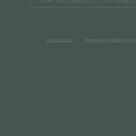
Über uns: Leitbild / Öffnungsz
Datenschutz
Barrierefreiheitserkläru