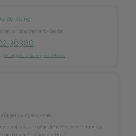
he Beratung
s an, wir sind gerne für Sie da.
22 36300
n:
office@sebastian-apotheke.at
d des Badens aufgenommen.
ker herabsetzt als pflanzliche Öle dies vermögen.
t die Barrierefunktion der Haut.