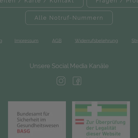
eiten / Karte / Kontakt
Fragen / Pr
Alle Notruf-Nummern
ng
Impressum
AGB
Widerrufsbelehrung
Str
Unsere Social Media Kanäle
(öffnet in neuem Tab)
(öffnet in neuem Tab)
(öffnet in neuem Tab)
(öf