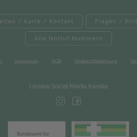
eiten / Karte / Kontakt
Fragen / Pr
Alle Notruf-Nummern
ng
Impressum
AGB
Widerrufsbelehrung
Str
Unsere Social Media Kanäle
(öffnet in neuem Tab)
(öffnet in neuem Tab)
(öffnet in neuem Tab)
(öf