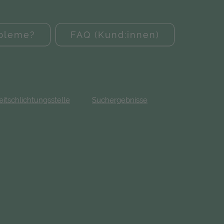
obleme?
FAQ (Kund:innen)
eitschlichtungsstelle
Suchergebnisse
fnet in neuem Tab)