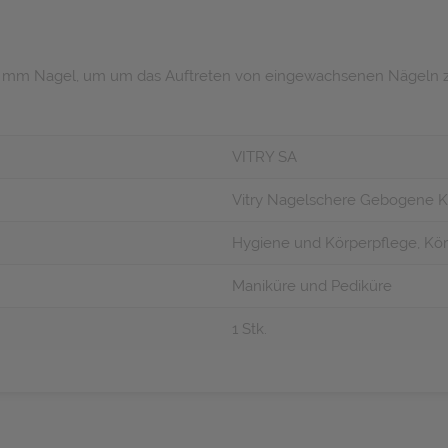
i 1 mm Nagel, um um das Auftreten von eingewachsenen Nägeln 
VITRY SA
Vitry Nagelschere Gebogene K
Hygiene und Körperpflege, Kör
Maniküre und Pediküre
1 Stk.