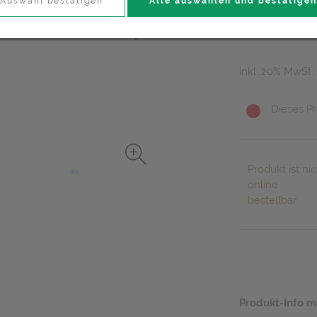
29,80 E
Auswahl bestätigen
Alle auswählen und bestätigen
1 Stk. / Einheit
inkl. 20% MwSt.
Dieses Pr
Produkt ist nic
online
bestellbar
Produkt-Info m