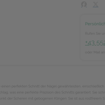
Facebook
X (#[
Persönlic
Rufen Sie un
+43 55
oder Mail a
inen perfekten Schnitt der Nägel gewährleisten, einschließlich b
, was eine perfekte Präzision des Schnitts garantiert. Sie schn
nkt der Scheren mit gebogenen Klingen: Sie ist aus rostfreiem St