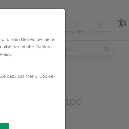
Profil
Wunschliste
Warenkorb
d für den Betrieb der Seite
lisierter Inhalte. Weitere
erses
olicy.
 Sie dazu das Menü "Cookie-
 Nagelschere
ene Klingen 1pc