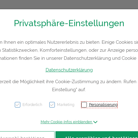
Privatsphäre-Einstellungen
Kontakt
Rezept-Anfrage
Service
Ihnen ein optimales Nutzererlebnis zu bieten. Einige Cookies sin
Statistikzwecken, Komforteinstellungen, oder zur Anzeige persona
a
Hautpflege
Familie
Nahrungsergänzung
Div
mationen finden Sie in unserer Datenschutzerklärung und Cookie P
Datenschutzerklärung
erzeit die Möglichkeit ihre Cookie-Zustimmung zu ändern. Rufen
Einstellung" auf.
Vitry
Gebog
Erforderlich
Marketing
Personalisierung
Mehr Cookie-Infos einblenden
PZN: 4633191