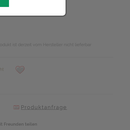
UR
odukt ist derzeit vom Hersteller nicht lieferbar
ht
Produktanfrage
it Freunden teilen