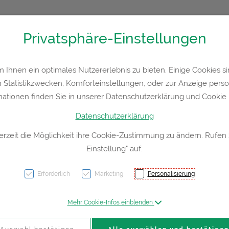
Privatsphäre-Einstellungen
 36300
Kontakt
Rezept-Anfrage
Service
Ihnen ein optimales Nutzererlebnis zu bieten. Einige Cookies sin
Statistikzwecken, Komforteinstellungen, oder zur Anzeige persona
a
Hautpflege
Familie
Nahrungsergänzung
Div
mationen finden Sie in unserer Datenschutzerklärung und Cookie P
Datenschutzerklärung
erzeit die Möglichkeit ihre Cookie-Zustimmung zu ändern. Rufen
Einstellung" auf.
Vitry 
Erforderlich
Marketing
Personalisierung
PZN: 4629344
Mehr Cookie-Infos einblenden
7,60 EU