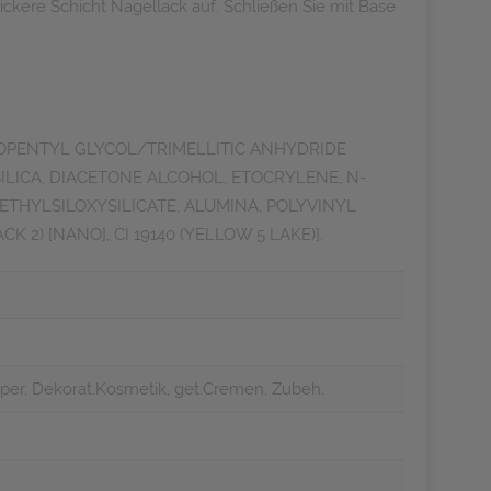
dickere Schicht Nagellack auf. Schließen Sie mit Base
NEOPENTYL GLYCOL/TRIMELLITIC ANHYDRIDE
LICA, DIACETONE ALCOHOL, ETOCRYLENE, N-
THYLSILOXYSILICATE, ALUMINA, POLYVINYL
ACK 2) [NANO], CI 19140 (YELLOW 5 LAKE)].
per, Dekorat.Kosmetik, get.Cremen, Zubeh.