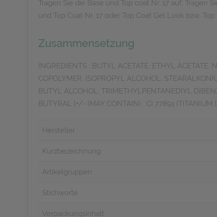
Tragen Sie die Base und Top coat Nr. 17 auf. Tragen S
und Top Coat Nr. 17 oder Top Coat Gel Look bzw. Top 
Zusammensetzung
INGREDIENTS : BUTYL ACETATE, ETHYL ACETATE,
COPOLYMER, ISOPROPYL ALCOHOL, STEARALKONIU
BUTYL ALCOHOL, TRIMETHYLPENTANEDIYL DIBENZ
BUTYRAL [+/- (MAY CONTAIN) : CI 77891 (TITANIUM DI
Hersteller
Kurzbezeichnung
Artikelgruppen
Stichworte
Verpackungsinhalt