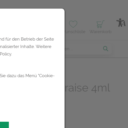
Profil
Wunschliste
Warenkorb
d für den Betrieb der Seite
lisierter Inhalte. Weitere
erses
olicy.
 Sie dazu das Menü "Cookie-
Nagellacke : Fraise 4ml
R