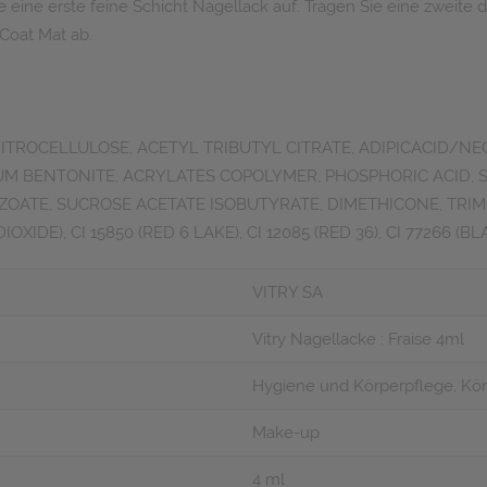
ie eine erste feine Schicht Nagellack auf. Tragen Sie eine zweite 
Coat Mat ab.
 NITROCELLULOSE, ACETYL TRIBUTYL CITRATE, ADIPICACID/
M BENTONITE, ACRYLATES COPOLYMER, PHOSPHORIC ACID, SI
OATE, SUCROSE ACETATE ISOBUTYRATE, DIMETHICONE, TRIME
OXIDE), CI 15850 (RED 6 LAKE), CI 12085 (RED 36), CI 77266 (BL
VITRY SA
Vitry Nagellacke : Fraise 4ml
Hygiene und Körperpflege, Kör
Make-up
4 ml