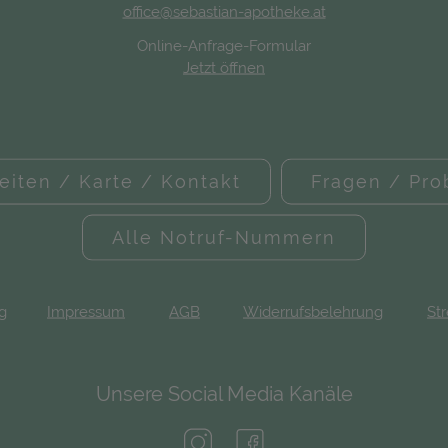
office@sebastian-apotheke.at
Online-Anfrage-Formular
Jetzt öffnen
eiten / Karte / Kontakt
Fragen / Pr
Alle Notruf-Nummern
ng
Impressum
AGB
Widerrufsbelehrung
Str
Unsere Social Media Kanäle
(öffnet in neuem Tab)
(öffnet in neuem Tab)