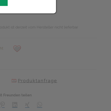
odukt ist derzeit vom Hersteller nicht lieferbar
ht
Produktanfrage
it Freunden teilen
creator\plugin\share\core\structs\SocialSharingServiceSettings]:
Pinterest
LinkedIn
Xing
WhatsApp (#[creator\plugin\share\core\s