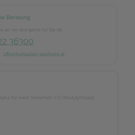
he Beratung
s an, wir sind gerne für Sie da.
22 36300
n:
office@sebastian-apotheke.at
tur für mehr Sicherheit: 0 % Dibutylphthalat,