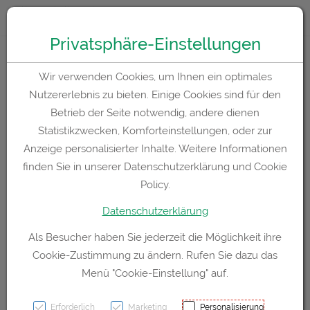
Zum “Inhalt dieser Seite” springen [AK + 0]
Zum Menü “Produkte” springen [AK + 1]
Zum Menü “Über uns / Service” springen [AK + 2]
Zu “Shop-Menüs” springen [AK + 3]
Zum "Barrierefreiheits-Menü" springen [AK + 4]
Zu den “Fusszeilen-Informationen” springen [AK + 5]
Toggle 
Produktsuche
Privatsphäre-Einstellungen
Verschlusskonen Combi
Wir verwenden Cookies, um Ihnen ein optimales
Rot 1st
Nutzererlebnis zu bieten. Einige Cookies sind für den
Betrieb der Seite notwendig, andere dienen
Statistikzwecken, Komforteinstellungen, oder zur
PZN: 1028472
Anzeige personalisierter Inhalte. Weitere Informationen
finden Sie in unserer Datenschutzerklärung und Cookie
Policy.
Datenschutzerklärung
Als Besucher haben Sie jederzeit die Möglichkeit ihre
Cookie-Zustimmung zu ändern. Rufen Sie dazu das
Menü "Cookie-Einstellung" auf.
Erforderlich
Marketing
Personalisierung