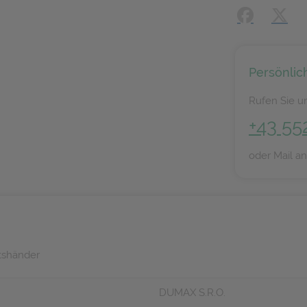
Facebook
X (#[
Persönlic
Rufen Sie un
+43 55
oder Mail a
tshänder
DUMAX S.R.O.