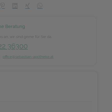
creator\plugin\share\core\structs\SocialSharingServiceSettings]:
Pinterest
LinkedIn
Xing
WhatsApp (#[creator\plugin\share\core\s
he Beratung
s an, wir sind gerne für Sie da.
22 36300
n:
office@sebastian-apotheke.at