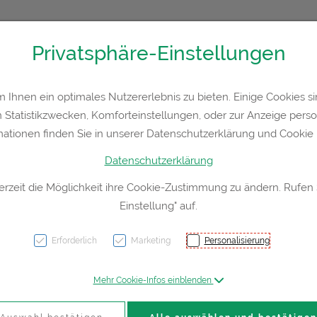
Privatsphäre-Einstellungen
36300
Kontakt
Rezept-Anfrage
Service
Ihnen ein optimales Nutzererlebnis zu bieten. Einige Cookies sin
Statistikzwecken, Komforteinstellungen, oder zur Anzeige persona
a
Hautpflege
Familie
Nahrungsergänzung
Div
mationen finden Sie in unserer Datenschutzerklärung und Cookie P
Datenschutzerklärung
erzeit die Möglichkeit ihre Cookie-Zustimmung zu ändern. Rufen
Einstellung" auf.
Unter
-duma
Erforderlich
Marketing
Personalisierung
100st
Mehr Cookie-Infos einblenden