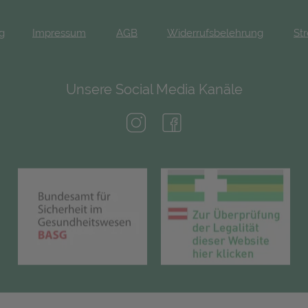
ng
Impressum
AGB
Widerrufsbelehrung
Str
Unsere Social Media Kanäle
(öffnet in neuem Tab)
(öffnet in neuem Tab)
(öffnet in neuem Tab)
(öf