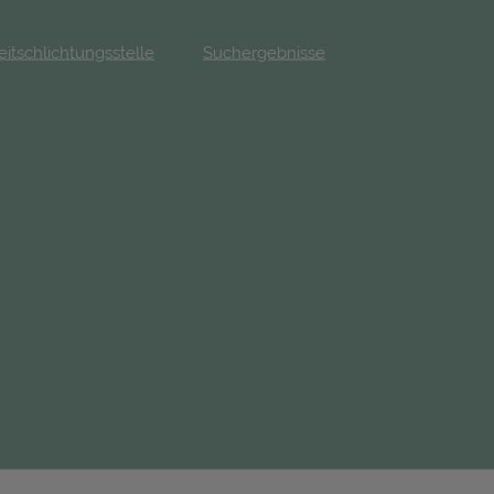
eitschlichtungsstelle
Suchergebnisse
fnet in neuem Tab)