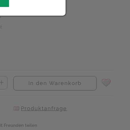
R
it
In den Warenkorb
Produktanfrage
it Freunden teilen