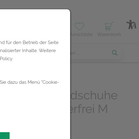
Profil
Wunschliste
Warenkorb
d für den Betrieb der Seite
lisierter Inhalte. Weitere
erses
olicy.
 Sie dazu das Menü "Cookie-
suchungshandschuhe
x Latex Puderfrei M