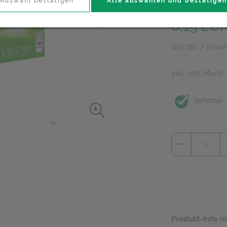
Auswahl bestätigen
Alle auswählen und bestätigen
PZN: 2995458
8,15 EU
100 Stk. / Einhe
inkl. 20% MwSt.
lieferbar
Produkt-Info m