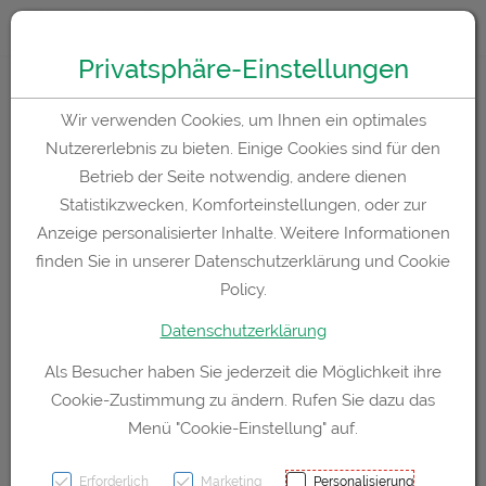
Zum “Inhalt dieser Seite” springen [AK + 0]
Zum Menü “Produkte” springen [AK + 1]
Zum Menü “Über uns / Service” springen [AK + 2]
Zu “Shop-Menüs” springen [AK + 3]
Zum "Barrierefreiheits-Menü" springen [AK + 4]
Zu den “Fusszeilen-Informationen” springen [AK + 5]
Toggle 
Produktsuche
Privatsphäre-Einstellungen
Talcid® - Kautabletten
Wir verwenden Cookies, um Ihnen ein optimales
Nutzererlebnis zu bieten. Einige Cookies sind für den
Betrieb der Seite notwendig, andere dienen
PZN: 0910179
Statistikzwecken, Komforteinstellungen, oder zur
Anzeige personalisierter Inhalte. Weitere Informationen
finden Sie in unserer Datenschutzerklärung und Cookie
Policy.
Datenschutzerklärung
Als Besucher haben Sie jederzeit die Möglichkeit ihre
Cookie-Zustimmung zu ändern. Rufen Sie dazu das
Menü "Cookie-Einstellung" auf.
Erforderlich
Marketing
Personalisierung