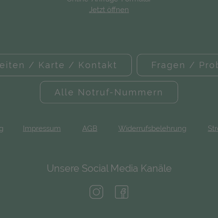
Jetzt öffnen
eiten / Karte / Kontakt
Fragen / Pr
Alle Notruf-Nummern
ng
Impressum
AGB
Widerrufsbelehrung
Str
Unsere Social Media Kanäle
(öffnet in neuem Tab)
(öffnet in neuem Tab)