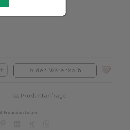
UR
In den Warenkorb
Produktanfrage
it Freunden teilen
creator\plugin\share\core\structs\SocialSharingServiceSettings]:
Pinterest
LinkedIn
Xing
WhatsApp (#[creator\plugin\share\core\s