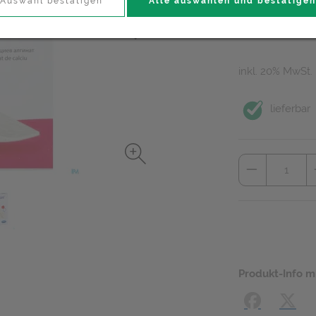
21,15 E
Auswahl bestätigen
Alle auswählen und bestätigen
10 Stk. / Einheit
inkl. 20% MwSt.
lieferbar
Produkt-Info m
Facebook
X (#[