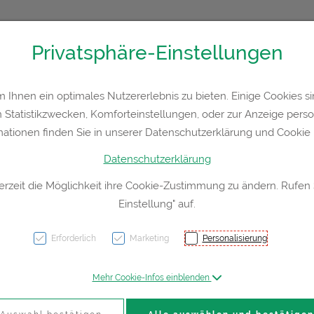
Privatsphäre-Einstellungen
Kontakt
Rezept-Anfrage
Service
Ihnen ein optimales Nutzererlebnis zu bieten. Einige Cookies sin
Statistikzwecken, Komforteinstellungen, oder zur Anzeige persona
a
Hautpflege
Familie
Nahrungsergänzung
Div
mationen finden Sie in unserer Datenschutzerklärung und Cookie P
Datenschutzerklärung
erzeit die Möglichkeit ihre Cookie-Zustimmung zu ändern. Rufen
Einstellung" auf.
Sorbal
5cm 1
Erforderlich
Marketing
Personalisierung
Mehr Cookie-Infos einblenden
PZN: 1118034