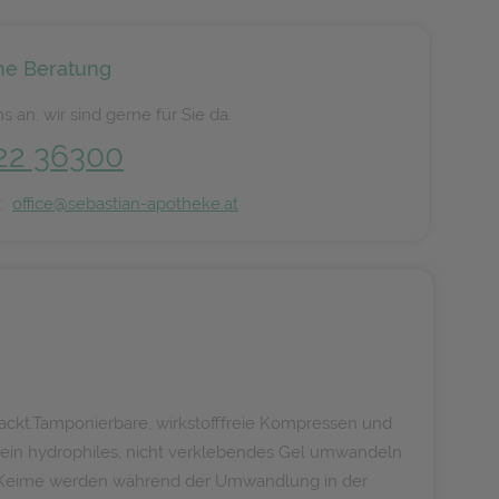
he Beratung
s an, wir sind gerne für Sie da.
22 36300
n:
office@sebastian-apotheke.at
packt.Tamponierbare, wirkstofffreie Kompressen und
 ein hydrophiles, nicht verklebendes Gel umwandeln
ma Keime werden während der Umwandlung in der