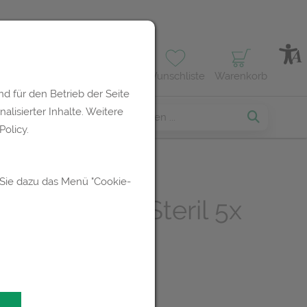
Profil
Wunschliste
Warenkorb
d für den Betrieb der Seite
lisierter Inhalte. Weitere
erses
olicy.
 Sie dazu das Menü "Cookie-
gon Classic Steril 5x
0st