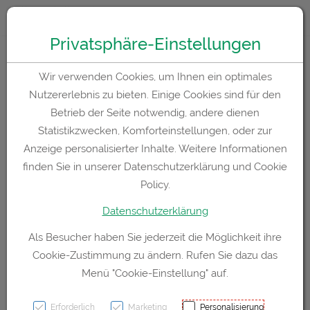
Zum “Inhalt dieser Seite” springen [AK + 0]
Zum Menü “Produkte” springen [AK + 1]
Zum Menü “Über uns / Service” springen [AK + 2]
Zu “Shop-Menüs” springen [AK + 3]
Zum "Barrierefreiheits-Menü" springen [AK + 4]
Zu den “Fusszeilen-Informationen” springen [AK + 5]
Toggle 
Produktsuche
Privatsphäre-Einstellungen
Seewald Ringelblume
Wir verwenden Cookies, um Ihnen ein optimales
50ml
Nutzererlebnis zu bieten. Einige Cookies sind für den
Betrieb der Seite notwendig, andere dienen
Statistikzwecken, Komforteinstellungen, oder zur
PZN: 4624915
Anzeige personalisierter Inhalte. Weitere Informationen
finden Sie in unserer Datenschutzerklärung und Cookie
Policy.
Datenschutzerklärung
Als Besucher haben Sie jederzeit die Möglichkeit ihre
Cookie-Zustimmung zu ändern. Rufen Sie dazu das
Menü "Cookie-Einstellung" auf.
Erforderlich
Marketing
Personalisierung