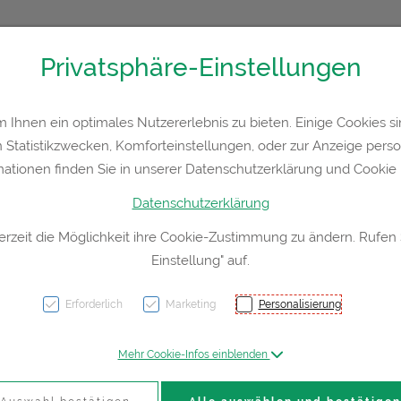
Privatsphäre-Einstellungen
Kontakt
Rezept-Anfrage
Service
Ihnen ein optimales Nutzererlebnis zu bieten. Einige Cookies sin
Statistikzwecken, Komforteinstellungen, oder zur Anzeige persona
a
Hautpflege
Familie
Nahrungsergänzung
Div
mationen finden Sie in unserer Datenschutzerklärung und Cookie P
Datenschutzerklärung
erzeit die Möglichkeit ihre Cookie-Zustimmung zu ändern. Rufen
Einstellung" auf.
Schüßl
D12 Ta
Erforderlich
Marketing
Personalisierung
Mehr Cookie-Infos einblenden
PZN: 2263123