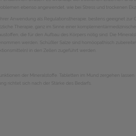
roblemen ebenso angewendet, wie bei Stress und trockenen Ek
in ihrer Anwendung als Regulationstherapie, bestens geeignet z
ärtzliche Therapie, ganz im Sinne einer komplementärmedizinisc
austoffen, die für den Aufbau des Körpers nötig sind. Die Mineral
ommen werden. Schüßler Salze sind homöopathisch zubereitete, 
tionsmitteln) in den Zellen zugeführt werden.
ktionen der Mineralstoffe. Tabletten im Mund zergehen lassen o
 richtet sich nach der Stärke des Bedarfs.