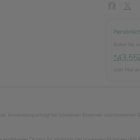
Facebook
X (#[
Persönlic
Rufen Sie un
+43 55
oder Mail a
hyse. Anwendung erfolgt bei trockenen Ekzemen und trockenen Sc
aller endokrinen Drüsen. Es wirdnbsp; bei trockenen Ekzemen und