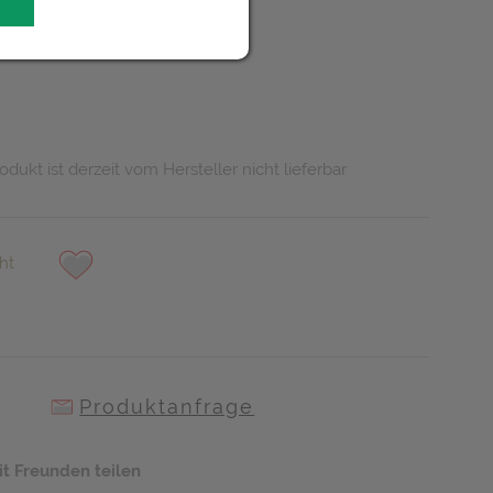
UR
odukt ist derzeit vom Hersteller nicht lieferbar
ht
Produktanfrage
it Freunden teilen