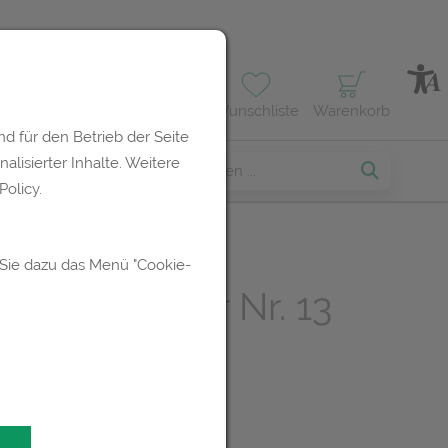
Profil
Wunschliste
Warenkorb
d für den Betrieb der Seite
lisierter Inhalte. Weitere
erses
olicy.
 Sie dazu das Menü "Cookie-
er Salz Adler Nr. 13
bletten