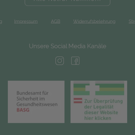
ng
Impressum
AGB
Widerrufsbelehrung
Str
Unsere Social Media Kanäle
(öffnet in neuem Tab)
(öffnet in neuem Tab)
(öffnet in neuem Tab)
(öf