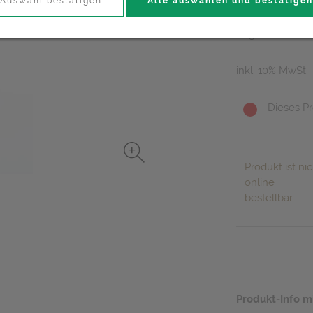
54,30 E
Auswahl bestätigen
Alle auswählen und bestätigen
1 kg / Einheit
inkl. 10% MwSt.
Dieses Pr
Produkt ist nic
online
bestellbar
Produkt-Info m