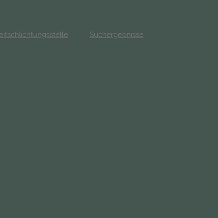
eitschlichtungsstelle
Suchergebnisse
fnet in neuem Tab)