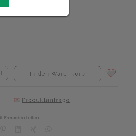
UR
In den Warenkorb
Produktanfrage
it Freunden teilen
creator\plugin\share\core\structs\SocialSharingServiceSettings]:
Pinterest
LinkedIn
Xing
WhatsApp (#[creator\plugin\share\core\s