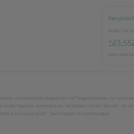
Persönlic
Rufen Sie un
+43 55
oder Mail a
 Vaseline und beidseitig abgedeckt mit Pergaminpapier, zur scho
e weiße Vaseline verhindert ein Verkleben mit der Wunde*. So is
lauf wird unterstützt*. Das Produkt ist zuschneidbar.