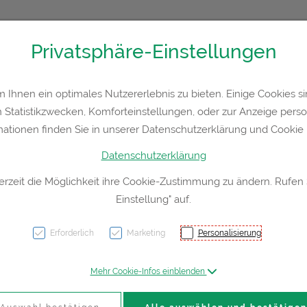
Privatsphäre-Einstellungen
36300
Kontakt
Rezept-Anfrage
Service
Ihnen ein optimales Nutzererlebnis zu bieten. Einige Cookies sin
Statistikzwecken, Komforteinstellungen, oder zur Anzeige persona
a
Hautpflege
Familie
Nahrungsergänzung
Div
mationen finden Sie in unserer Datenschutzerklärung und Cookie P
Datenschutzerklärung
erzeit die Möglichkeit ihre Cookie-Zustimmung zu ändern. Rufen
Einstellung" auf.
Salbe
10x 2
Erforderlich
Marketing
Personalisierung
Mehr Cookie-Infos einblenden
PZN: 1002900