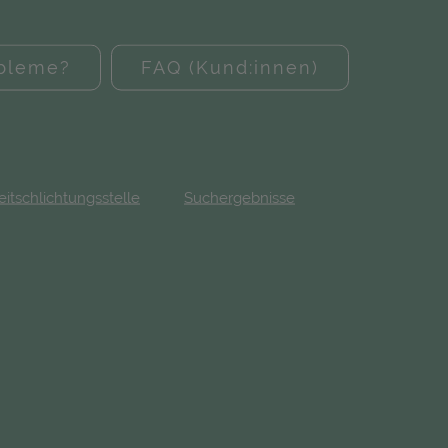
obleme?
FAQ (Kund:innen)
eitschlichtungsstelle
Suchergebnisse
fnet in neuem Tab)