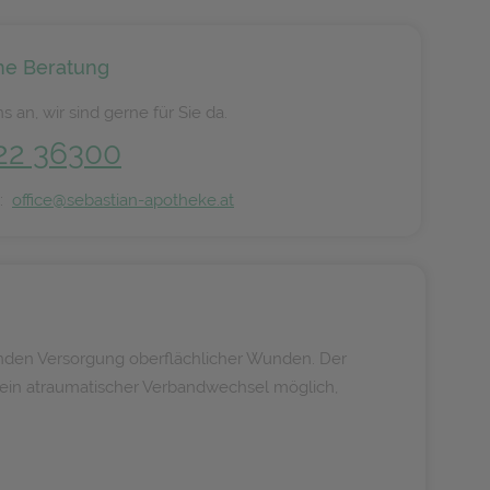
he Beratung
s an, wir sind gerne für Sie da.
22 36300
n:
office@sebastian-apotheke.at
nenden Versorgung oberflächlicher Wunden. Der
t ein atraumatischer Verbandwechsel möglich,