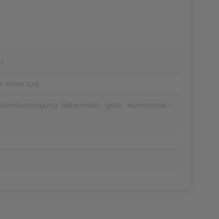
H
x 20cm 10st
Wundversorgung, Salbenvlies, -gaze, -kompresse, -