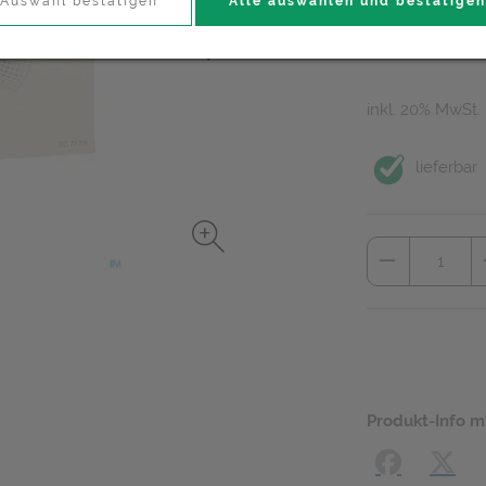
13,50 E
Auswahl bestätigen
Alle auswählen und bestätigen
10 Stk. / Einheit
inkl. 20% MwSt.
lieferbar
Produkt-Info m
Facebook
X (#[