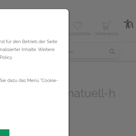
Profil
Wunschliste
Warenkorb
d für den Betrieb der Seite
lisierter Inhalte. Weitere
erses
olicy.
 Sie dazu das Menü "Cookie-
nverband Lomatuell-h
0cm 10st