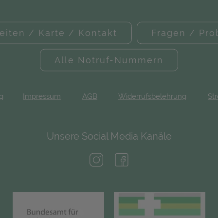
eiten / Karte / Kontakt
Fragen / Pr
Alle Notruf-Nummern
ng
Impressum
AGB
Widerrufsbelehrung
Str
Unsere Social Media Kanäle
(öffnet in neuem Tab)
(öffnet in neuem Tab)
(öffnet in neuem Tab)
(öf