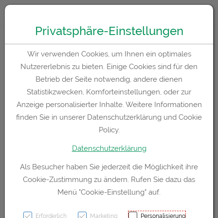
Zum “Inhalt dieser Seite” springen [AK + 0]
Zum Menü “Produkte” springen [AK + 1]
Zum Menü “Über uns / Service” springen [AK + 2]
Zu “Shop-Menüs” springen [AK + 3]
Zum "Barrierefreiheits-Menü" springen [AK + 4]
Zu den “Fusszeilen-Informationen” springen [AK + 5]
Toggle 
Produktsuche
Privatsphäre-Einstellungen
Rowachol Tropfen 10ml
Wir verwenden Cookies, um Ihnen ein optimales
Nutzererlebnis zu bieten. Einige Cookies sind für den
Betrieb der Seite notwendig, andere dienen
PZN: 0049986
Statistikzwecken, Komforteinstellungen, oder zur
Anzeige personalisierter Inhalte. Weitere Informationen
finden Sie in unserer Datenschutzerklärung und Cookie
Policy.
Datenschutzerklärung
Als Besucher haben Sie jederzeit die Möglichkeit ihre
Cookie-Zustimmung zu ändern. Rufen Sie dazu das
Menü "Cookie-Einstellung" auf.
Erforderlich
Marketing
Personalisierung