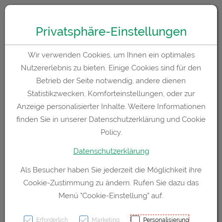
Zum “Inhalt dieser Seite” springen [AK + 0]
Zum Menü “Produkte” springen [AK + 1]
Zum Menü “Über uns / Service” springen [AK + 2]
Zu “Shop-Menüs” springen [AK + 3]
Zum "Barrierefreiheits-Menü" springen [AK + 4]
Zu den “Fusszeilen-Informationen” springen [AK + 5]
Toggle 
Produktsuche
Privatsphäre-Einstellungen
Rasiercreme,-seife,-
Wir verwenden Cookies, um Ihnen ein optimales
wasser Weleda
Nutzererlebnis zu bieten. Einige Cookies sind für den
Betrieb der Seite notwendig, andere dienen
Rasiercreme For Men Tb
Statistikzwecken, Komforteinstellungen, oder zur
75ml
Anzeige personalisierter Inhalte. Weitere Informationen
finden Sie in unserer Datenschutzerklärung und Cookie
PZN: 0624427
Policy.
Datenschutzerklärung
Als Besucher haben Sie jederzeit die Möglichkeit ihre
Cookie-Zustimmung zu ändern. Rufen Sie dazu das
Menü "Cookie-Einstellung" auf.
Erforderlich
Marketing
Personalisierung