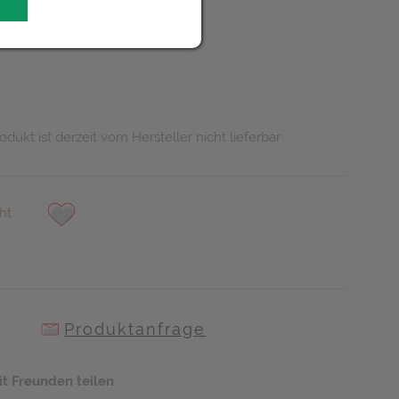
UR
odukt ist derzeit vom Hersteller nicht lieferbar
ht
Produktanfrage
it Freunden teilen