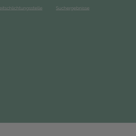
eitschlichtungsstelle
Suchergebnisse
fnet in neuem Tab)