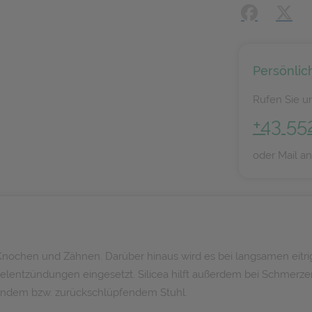
Facebook
X (#[
Persönlic
Rufen Sie un
+43 55
oder Mail a
 Knochen und Zähnen. Darüber hinaus wird es bei langsamen eitr
entzündungen eingesetzt. Silicea hilft außerdem bei Schmerze
endem bzw. zurückschlüpfendem Stuhl.