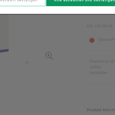
37,95 E
Auswahl bestätigen
Alle auswählen und bestätigen
20 g / Einheit
inkl. 10% MwSt.
Dieses Pr
Produkt ist nic
online
bestellbar
Produkt-Info m