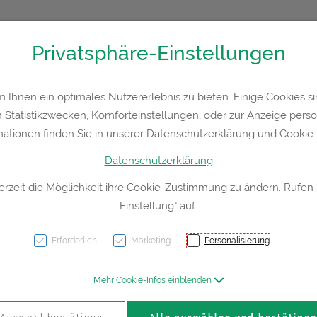
Privatsphäre-Einstellungen
36300
Kontakt
Rezept-Anfrage
Service
Ihnen ein optimales Nutzererlebnis zu bieten. Einige Cookies sin
Statistikzwecken, Komforteinstellungen, oder zur Anzeige persona
a
Hautpflege
Familie
Nahrungsergänzung
Div
mationen finden Sie in unserer Datenschutzerklärung und Cookie P
Datenschutzerklärung
erzeit die Möglichkeit ihre Cookie-Zustimmung zu ändern. Rufen
Einstellung" auf.
Quarz 
D12 2
Erforderlich
Marketing
Personalisierung
Mehr Cookie-Infos einblenden
PZN: 0888451