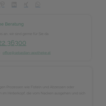
creator\plugin\share\core\structs\SocialSharingServiceSettings]:
Pinterest
LinkedIn
Xing
WhatsApp (#[creator\plugin\share\core\s
he Beratung
s an, wir sind gerne für Sie da.
22 36300
n:
office@sebastian-apotheke.at
igen Prozessen wie Fisteln und Abzessen oder
n im Hinterkopf, die vom Nacken ausgehen und sich