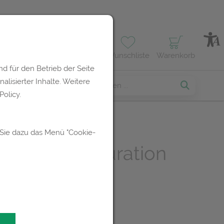
Profil
Wunschliste
Warenkorb
d für den Betrieb der Seite
lisierter Inhalte. Weitere
erses
olicy.
 Sie dazu das Menü "Cookie-
-weleda Trituration
0g