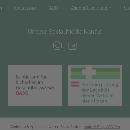
ng
Impressum
AGB
Widerrufsbelehrung
Str
Unsere Social Media Kanäle
(öffnet in neuem Tab)
(öffnet in neuem Tab)
(öffnet in neuem Tab)
(öf
Webseite & Apotheken-Online-Shop-System:
eboxx® Shop APO-Pro