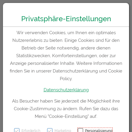
Zum “Inhalt dieser Seite” springen [AK + 0]
Zum Menü “Produkte” springen [AK + 1]
Zum Menü “Über uns / Service” springen [AK + 2]
Zu “Shop-Menüs” springen [AK + 3]
Zum "Barrierefreiheits-Menü" springen [AK + 4]
Zu den “Fusszeilen-Informationen” springen [AK + 5]
Toggle 
Produktsuche
Privatsphäre-Einstellungen
Pure Encapsulations
Wir verwenden Cookies, um Ihnen ein optimales
Coq10 30mg 120 Kapseln
Nutzererlebnis zu bieten. Einige Cookies sind für den
Betrieb der Seite notwendig, andere dienen
Statistikzwecken, Komforteinstellungen, oder zur
PZN: 3046534
Anzeige personalisierter Inhalte. Weitere Informationen
finden Sie in unserer Datenschutzerklärung und Cookie
Policy.
Datenschutzerklärung
Als Besucher haben Sie jederzeit die Möglichkeit ihre
Cookie-Zustimmung zu ändern. Rufen Sie dazu das
Menü "Cookie-Einstellung" auf.
Erforderlich
Marketing
Personalisierung