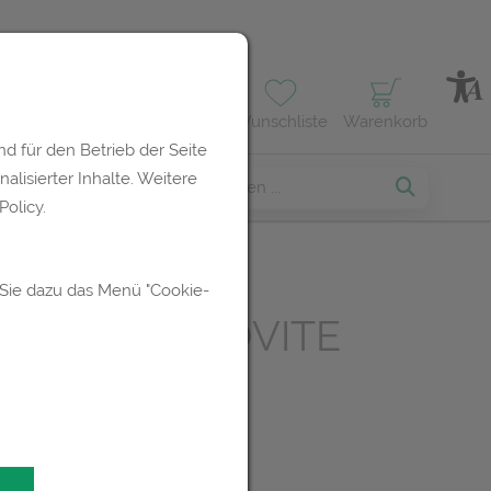
Profil
Wunschliste
Warenkorb
d für den Betrieb der Seite
lisierter Inhalte. Weitere
erses
olicy.
 Sie dazu das Menü "Cookie-
oCAPS ALLEOVITE
 Kapseln