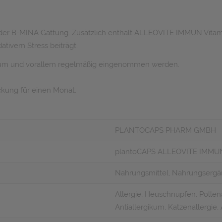
r der B-MINA Gattung. Zusätzlich enthält ALLEOVITE IMMUN Vitam
tivem Stress beiträgt.
aum und vorallem regelmäßig eingenommen werden.
ckung für einen Monat.
PLANTOCAPS PHARM GMBH
plantoCAPS ALLEOVITE IMMU
Nahrungsmittel, Nahrungsergä
Allergie, Heuschnupfen, Pollen
Antiallergikum, Katzenallergie, 