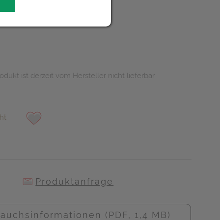
UR
t
odukt ist derzeit vom Hersteller nicht lieferbar
ht
Produktanfrage
auchsinformationen (PDF, 1,4 MB)