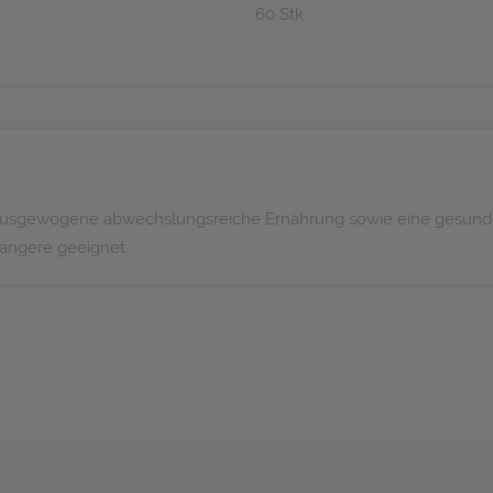
60 Stk.
ne ausgewogene abwechslungsreiche Ernährung sowie eine gesund
hwangere geeignet.