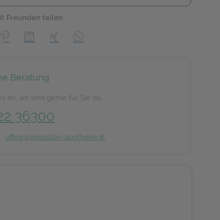
it Freunden teilen
creator\plugin\share\core\structs\SocialSharingServiceSettings]:
Pinterest
LinkedIn
Xing
WhatsApp (#[creator\plugin\share\core\s
he Beratung
s an, wir sind gerne für Sie da.
22 36300
n:
office@sebastian-apotheke.at