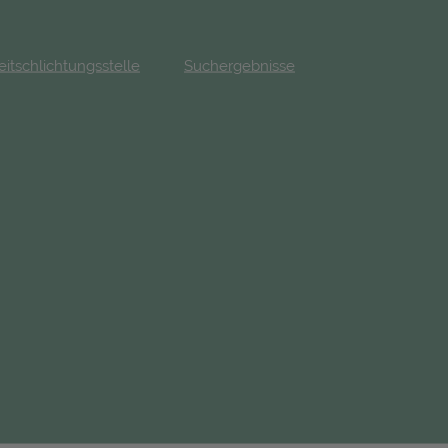
eitschlichtungsstelle
Suchergebnisse
fnet in neuem Tab)