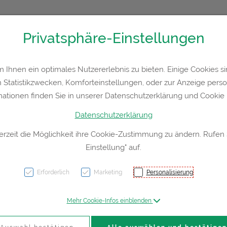
Privatsphäre-Einstellungen
36300
Kontakt
Rezept-Anfrage
Service
Ihnen ein optimales Nutzererlebnis zu bieten. Einige Cookies sin
Statistikzwecken, Komforteinstellungen, oder zur Anzeige persona
a
Hautpflege
Familie
Nahrungsergänzung
Div
mationen finden Sie in unserer Datenschutzerklärung und Cookie P
Datenschutzerklärung
erzeit die Möglichkeit ihre Cookie-Zustimmung zu ändern. Rufen
Einstellung" auf.
plant
IMMUN
Erforderlich
Marketing
Personalisierung
Mehr Cookie-Infos einblenden
PZN: 4605562