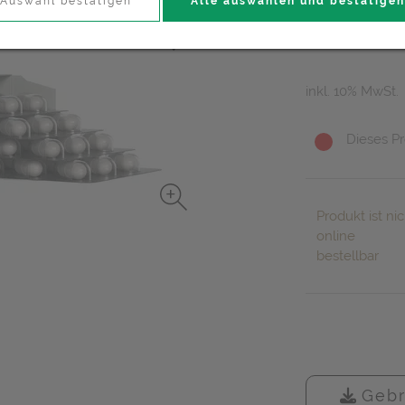
46,65 E
Auswahl bestätigen
Alle auswählen und bestätigen
60 Stk. / Einhei
inkl. 10% MwSt.
Dieses Pr
Produkt ist nic
online
bestellbar
Gebr