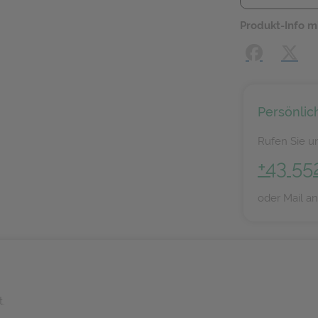
Produkt-Info m
Facebook
X (#[
Persönlic
Rufen Sie un
+43 55
oder Mail a
t.