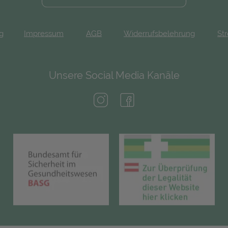
ng
Impressum
AGB
Widerrufsbelehrung
Str
Unsere Social Media Kanäle
(öffnet in neuem Tab)
(öffnet in neuem Tab)
(öffnet in neuem Tab)
(öf