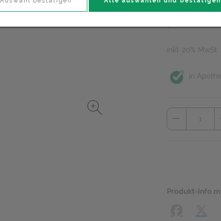
9,90 EU
Auswahl bestätigen
Alle auswählen und bestätigen
300 ml / Einhei
inkl. 20% MwSt.
in Apothe
Produkt-Info m
Facebook
X (#[