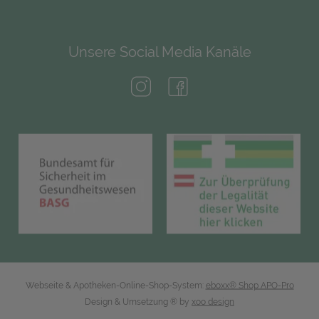
Unsere Social Media Kanäle
(öffnet in neuem Tab)
(öffnet in neuem Tab)
(öffnet in neuem Tab)
(öf
Webseite & Apotheken-Online-Shop-System:
eboxx® Shop APO-Pro
Design & Umsetzung
® by
xoo design