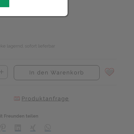
R
t
ke lagernd, sofort lieferbar
In den Warenkorb
Produktanfrage
it Freunden teilen
creator\plugin\share\core\structs\SocialSharingServiceSettings]:
Pinterest
LinkedIn
Xing
WhatsApp (#[creator\plugin\share\core\s