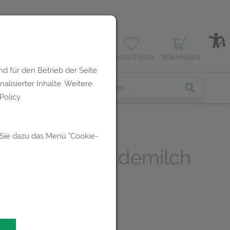
Profil
Wunschliste
Warenkorb
d für den Betrieb der Seite
lisierter Inhalte. Weitere
erses
olicy.
 Sie dazu das Menü "Cookie-
nde Duschbademilch
 Unifarco