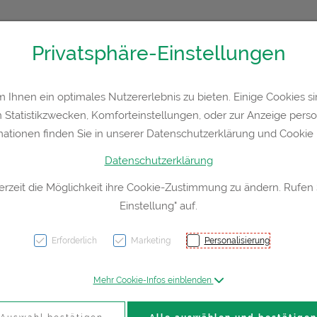
Privatsphäre-Einstellungen
Kontakt
Rezept-Anfrage
Service
Ihnen ein optimales Nutzererlebnis zu bieten. Einige Cookies sin
Statistikzwecken, Komforteinstellungen, oder zur Anzeige persona
a
Hautpflege
Familie
Nahrungsergänzung
Div
mationen finden Sie in unserer Datenschutzerklärung und Cookie P
Datenschutzerklärung
erzeit die Möglichkeit ihre Cookie-Zustimmung zu ändern. Rufen
Einstellung" auf.
Nähre
400ml
Erforderlich
Marketing
Personalisierung
Mehr Cookie-Infos einblenden
PZN: 8069267