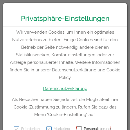
Zum “Inhalt dieser Seite” springen [AK + 0]
Zum Menü “Produkte” springen [AK + 1]
Zum Menü “Über uns / Service” springen [AK + 2]
Zu “Shop-Menüs” springen [AK + 3]
Zum "Barrierefreiheits-Menü" springen [AK + 4]
Zu den “Fusszeilen-Informationen” springen [AK + 5]
Toggle 
Produktsuche
Privatsphäre-Einstellungen
Mullkompressen Gazin
Wir verwenden Cookies, um Ihnen ein optimales
Baumw.17faedig Steril
Nutzererlebnis zu bieten. Einige Cookies sind für den
Betrieb der Seite notwendig, andere dienen
8fach 10x 10cm 2st
Statistikzwecken, Komforteinstellungen, oder zur
Anzeige personalisierter Inhalte. Weitere Informationen
PZN: 2570078
finden Sie in unserer Datenschutzerklärung und Cookie
Policy.
Datenschutzerklärung
Als Besucher haben Sie jederzeit die Möglichkeit ihre
Cookie-Zustimmung zu ändern. Rufen Sie dazu das
Menü "Cookie-Einstellung" auf.
Erforderlich
Marketing
Personalisierung