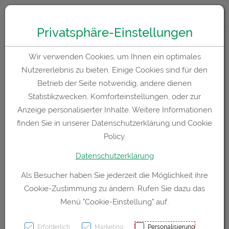
Zum “Inhalt dieser Seite” springen [AK + 0]
Zum Menü “Produkte” springen [AK + 1]
Zum Menü “Über uns / Service” springen [AK + 2]
Zu “Shop-Menüs” springen [AK + 3]
Zum "Barrierefreiheits-Menü" springen [AK + 4]
Zu den “Fusszeilen-Informationen” springen [AK + 5]
Toggle 
Produktsuche
Privatsphäre-Einstellungen
Mullkompressen-es
Wir verwenden Cookies, um Ihnen ein optimales
Hartmann/steril 8fach
Nutzererlebnis zu bieten. Einige Cookies sind für den
Betrieb der Seite notwendig, andere dienen
17faedig 5x 5cm 25x2
Statistikzwecken, Komforteinstellungen, oder zur
50st
Anzeige personalisierter Inhalte. Weitere Informationen
finden Sie in unserer Datenschutzerklärung und Cookie
PZN: 1152841
Policy.
Datenschutzerklärung
Als Besucher haben Sie jederzeit die Möglichkeit ihre
Cookie-Zustimmung zu ändern. Rufen Sie dazu das
Menü "Cookie-Einstellung" auf.
Erforderlich
Marketing
Personalisierung