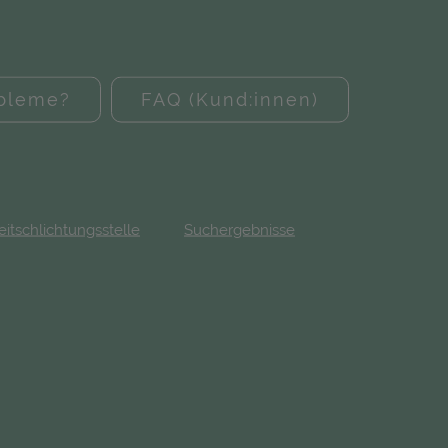
obleme?
FAQ (Kund:innen)
eitschlichtungsstelle
Suchergebnisse
fnet in neuem Tab)