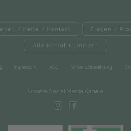
eiten / Karte / Kontakt
Fragen / Pr
Alle Notruf-Nummern
ng
Impressum
AGB
Widerrufsbelehrung
Str
Unsere Social Media Kanäle
(öffnet in neuem Tab)
(öffnet in neuem Tab)
(öffnet in neuem Tab)
(öf