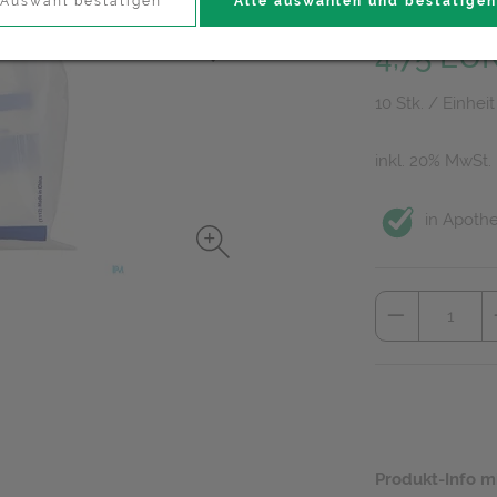
Auswahl bestätigen
Alle auswählen und bestätigen
PZN: 1152864
4,75 EU
10 Stk. / Einheit
inkl. 20% MwSt.
in Apothe
Produkt-Info m