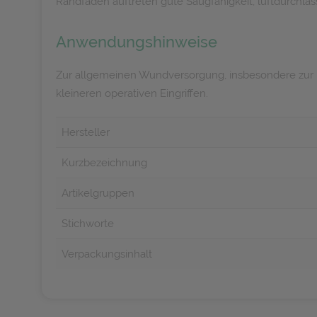
Randfäden auftreten gute Saugfähigkeit, luftdurchläss
Anwendungshinweise
Zur allgemeinen Wundversorgung, insbesondere zur E
kleineren operativen Eingriffen.
Hersteller
Kurzbezeichnung
Artikelgruppen
Stichworte
Verpackungsinhalt