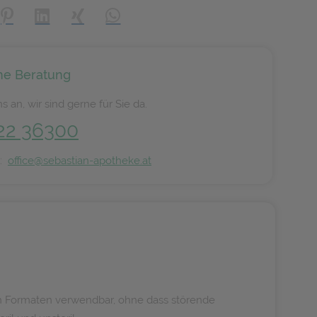
creator\plugin\share\core\structs\SocialSharingServiceSettings]:
Pinterest
LinkedIn
Xing
WhatsApp (#[creator\plugin\share\core\s
he Beratung
s an, wir sind gerne für Sie da.
22 36300
n:
office@sebastian-apotheke.at
en Formaten verwendbar, ohne dass störende