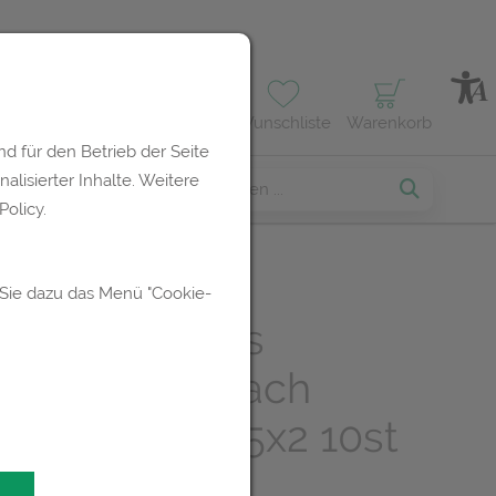
Profil
Wunschliste
Warenkorb
d für den Betrieb der Seite
lisierter Inhalte. Weitere
erses
olicy.
 Sie dazu das Menü "Cookie-
ompressen-es
ann/steril 8fach
ig 10x 10cm 5x2 10st