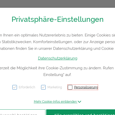
Privatsphäre-Einstellungen
36300
Kontakt
Rezept-Anfrage
Service
Ihnen ein optimales Nutzererlebnis zu bieten. Einige Cookies sin
Statistikzwecken, Komforteinstellungen, oder zur Anzeige persona
a
Hautpflege
Familie
Nahrungsergänzung
Div
mationen finden Sie in unserer Datenschutzerklärung und Cookie P
Datenschutzerklärung
erzeit die Möglichkeit ihre Cookie-Zustimmung zu ändern. Rufen
Einstellung" auf.
Mullk
Hartm
Erforderlich
Marketing
Personalisierung
17faed
Mehr Cookie-Infos einblenden