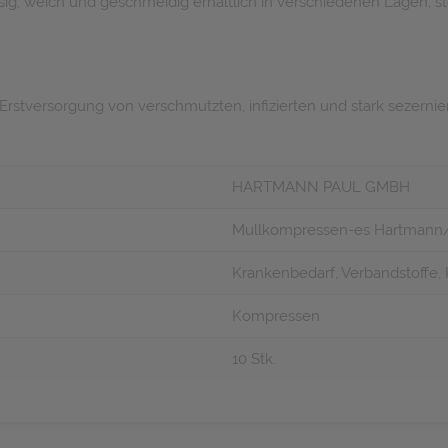
ig, weich und geschmeidig erhältlich in verschiedenen Lagen, ster
rstversorgung von verschmutzten, infizierten und stark sezern
HARTMANN PAUL GMBH
Mullkompressen-es Hartmann/st
Krankenbedarf, Verbandstoffe
Kompressen
10 Stk.