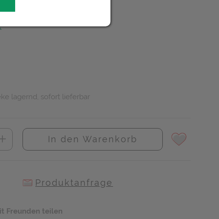
R
ke lagernd, sofort lieferbar
In den Warenkorb
Produktanfrage
it Freunden teilen