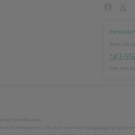
Facebook
X (#[
Persönlic
Rufen Sie un
+43 55
oder Mail a
genen Schnittkanten
genen Schnittkanten (= ES) auch mehrfach aufgeklappt in größer