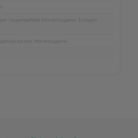
io
er, Hygieneartikel (Monatshygiene), Einlagen,
ygieneprodukte, Monatshygiene