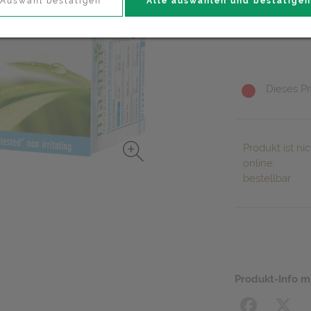
4,45 EU
Auswahl bestätigen
Alle auswählen und bestätigen
16 Stk. / Einheit
Dieses Pr
Produkt ist nic
online
bestellbar
Produkt-Info m
Facebook
X (#[