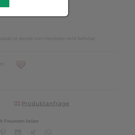
R
odukt ist derzeit vom Hersteller nicht lieferbar
ht
Produktanfrage
it Freunden teilen
creator\plugin\share\core\structs\SocialSharingServiceSettings]:
Pinterest
LinkedIn
Xing
WhatsApp (#[creator\plugin\share\core\s