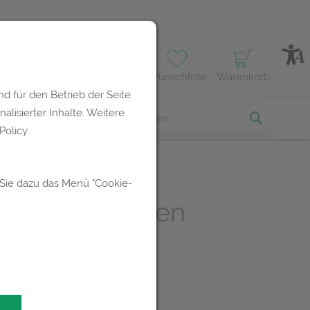
Profil
Wunschliste
Warenkorb
d für den Betrieb der Seite
lisierter Inhalte. Weitere
erses
olicy.
 Sie dazu das Menü "Cookie-
 Monatsbinden
c Bio