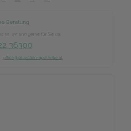
he Beratung
s an, wir sind gerne für Sie da.
22 36300
n:
office@sebastian-apotheke.at