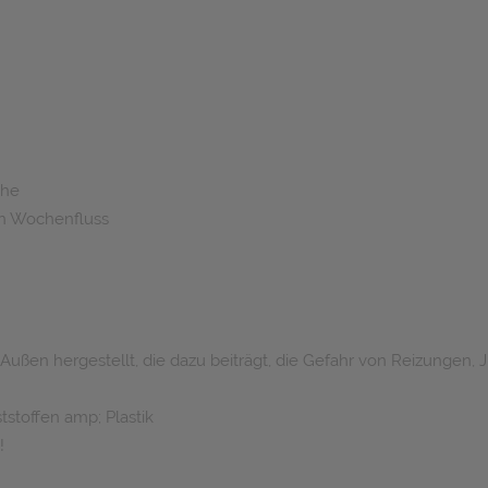
che
en Wochenfluss
ßen hergestellt, die dazu beiträgt, die Gefahr von Reizungen, J
stoffen amp; Plastik
!