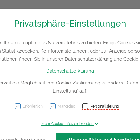
Privatsphäre-Einstellungen
36300
Kontakt
Rezept-Anfrage
Service
Ihnen ein optimales Nutzererlebnis zu bieten. Einige Cookies sin
Statistikzwecken, Komforteinstellungen, oder zur Anzeige persona
a
Hautpflege
Familie
Nahrungsergänzung
Div
mationen finden Sie in unserer Datenschutzerklärung und Cookie P
Datenschutzerklärung
erzeit die Möglichkeit ihre Cookie-Zustimmung zu ändern. Rufen
Einstellung" auf.
Masmi
Classi
Erforderlich
Marketing
Personalisierung
Mehr Cookie-Infos einblenden
PZN: 4620596