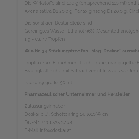
Die Wirkstoffe sind: 100 g (entsprechend 110 ml) entha
Avena sativa D1 20,0 g, Panax ginseng D1 20,0 g, Cin
Die sonstigen Bestandteile sind:
Gereinigtes Wasser, Ethanol 96% (Gesamtethanolgehal
1 g = ca. 47 Tropfen
Wie Nr. 34 Stärkungstropfen „Mag. Doskar“ ausseh
Tropfen zum Einnehmen. Leicht trübe, orangegelbe Fl
Braunglasflasche mit Schraubverschluss aus weißem K
Packungsgröße: 50 ml
Pharmazeutischer Unternehmer und Hersteller
Zulassungsinhaber:
Doskar e.U., Schottenring 14, 1010 Wien
Tel.-Nr.: +43 1 535 37 24
E-Mail: info@doskar.at