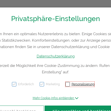
Privatsphäre-Einstellungen
36300
Kontakt
Rezept-Anfrage
Service
Ihnen ein optimales Nutzererlebnis zu bieten. Einige Cookies sin
Statistikzwecken, Komforteinstellungen, oder zur Anzeige persona
a
Hautpflege
Familie
Nahrungsergänzung
Div
mationen finden Sie in unserer Datenschutzerklärung und Cookie P
Datenschutzerklärung
erzeit die Möglichkeit ihre Cookie-Zustimmung zu ändern. Rufen
Einstellung" auf.
Magist
Stärk
Erforderlich
Marketing
Personalisierung
Einne
Mehr Cookie-Infos einblenden