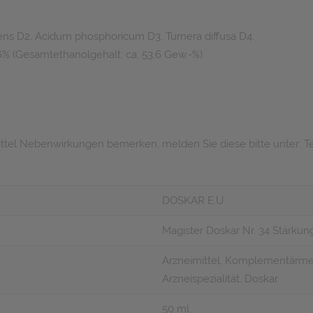
ens D2, Acidum phosphoricum D3, Turnera diffusa D4.
6% (Gesamtethanolgehalt: ca. 53,6 Gew.-%).
el Nebenwirkungen bemerken, melden Sie diese bitte unter: Telef
DOSKAR E.U
Magister Doskar Nr. 34 Stärk
Arzneimittel, Komplementärme
Arzneispezialität, Doskar
50 ml