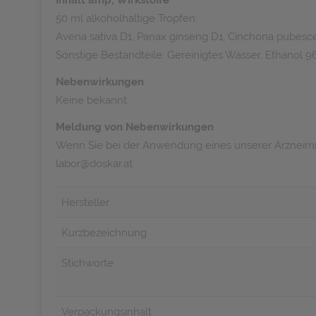
Inhalt amp; Wirkstoffe
50 ml alkoholhaltige Tropfen.
Avena sativa D1, Panax ginseng D1, Cinchona pubesc
Sonstige Bestandteile: Gereinigtes Wasser, Ethanol 9
Nebenwirkungen
Keine bekannt.
Meldung von Nebenwirkungen
Wenn Sie bei der Anwendung eines unserer Arzneimitt
labor@doskar.at.
Hersteller
Kurzbezeichnung
Stichworte
Verpackungsinhalt