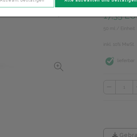
Auswahl bestätigen
Alle auswählen und bestätigen
PZN: 0721739
17,35 E
50 ml / Einheit
inkl. 10% MwSt.
lieferbar
Gebra