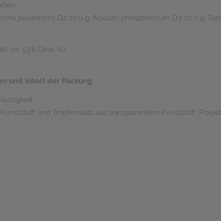
lten:
chona pubescens D2 20,0 g, Acidum phosphoricum D3 20,0 g, Turne
t: ca. 53,6 Gew.-%).
en und Inhalt der Packung
üssigkeit.
unststoff und Tropfeinsatz aus transparentem Kunststoff (Polyet