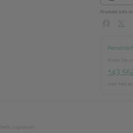
Produkt-Info m
Facebook
X (#[
Persönlic
Rufen Sie un
+43 55
oder Mail a
biete zugelassen: