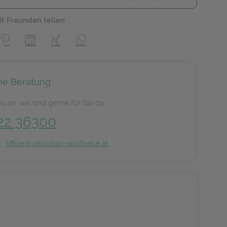
it Freunden teilen
creator\plugin\share\core\structs\SocialSharingServiceSettings]:
Pinterest
LinkedIn
Xing
WhatsApp (#[creator\plugin\share\core\s
he Beratung
s an, wir sind gerne für Sie da.
22 36300
n:
office@sebastian-apotheke.at