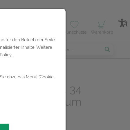
Profil
Wunschliste
Warenkorb
d für den Betrieb der Seite
lisierter Inhalte. Weitere
erses
olicy.
 Sie dazu das Menü "Cookie-
er Doskar Nr. 34
ungstropfen zum
hmen