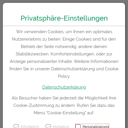
Zum “Inhalt dieser Seite” springen [AK + 0]
Zum Menü “Produkte” springen [AK + 1]
Zum Menü “Über uns / Service” springen [AK + 2]
Zu “Shop-Menüs” springen [AK + 3]
Zum "Barrierefreiheits-Menü" springen [AK + 4]
Zu den “Fusszeilen-Informationen” springen [AK + 5]
Toggle 
Produktsuche
Privatsphäre-Einstellungen
Magister Doskar Nr. 33
Wir verwenden Cookies, um Ihnen ein optimales
Entwöhnungstropfen
Nutzererlebnis zu bieten. Einige Cookies sind für den
Betrieb der Seite notwendig, andere dienen
zum Einnehmen
Statistikzwecken, Komforteinstellungen, oder zur
Anzeige personalisierter Inhalte. Weitere Informationen
PZN: 0721722
finden Sie in unserer Datenschutzerklärung und Cookie
Policy.
Datenschutzerklärung
Als Besucher haben Sie jederzeit die Möglichkeit ihre
Cookie-Zustimmung zu ändern. Rufen Sie dazu das
Menü "Cookie-Einstellung" auf.
Erforderlich
Marketing
Personalisierung