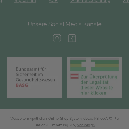
ng
Impressum
AGB
Widerrufsbelehrung
Str
Unsere Social Media Kanäle
(öffnet in neuem Tab)
(öffnet in neuem Tab)
(öffnet in neuem Tab)
(öf
Webseite & Apotheken-Online-Shop-System:
eboxx® Shop APO-Pro
Design & Umsetzung
® by
xoo design