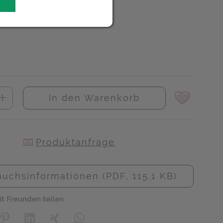
In den Warenkorb
Produktanfrage
uchsinformationen (PDF, 115,1 KB)
it Freunden teilen
creator\plugin\share\core\structs\SocialSharingServiceSettings]:
Pinterest
LinkedIn
Xing
WhatsApp (#[creator\plugin\share\core\s