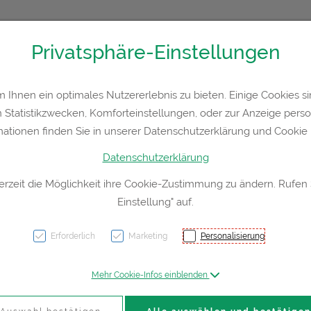
Privatsphäre-Einstellungen
Kontakt
Rezept-Anfrage
Service
Ihnen ein optimales Nutzererlebnis zu bieten. Einige Cookies sin
Statistikzwecken, Komforteinstellungen, oder zur Anzeige persona
a
Hautpflege
Familie
Nahrungsergänzung
Div
mationen finden Sie in unserer Datenschutzerklärung und Cookie P
Datenschutzerklärung
erzeit die Möglichkeit ihre Cookie-Zustimmung zu ändern. Rufen
Einstellung" auf.
Laxbe
Erforderlich
Marketing
Personalisierung
PZN: 0177477
Mehr Cookie-Infos einblenden
12,90 E