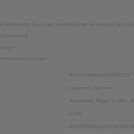
n Abführmittel. Durch den Kontakt mit der Schleimhaut des Dick
nd Verstopfung
chungen
uhlentleerung erfordern
RATIOPHARM ARZNEIMITTEL 
Laxbene® Zäpfchen
Arzneimittel, Magen & Darm, Ab
10 Stk.
ALIMENTÄRES SYSTEM UND S