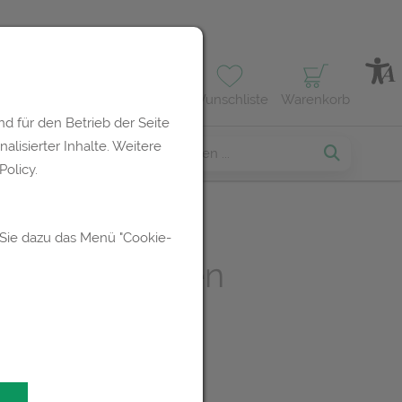
Profil
Wunschliste
Warenkorb
d für den Betrieb der Seite
lisierter Inhalte. Weitere
erses
olicy.
 Sie dazu das Menü "Cookie-
ne® Zäpfchen
UR