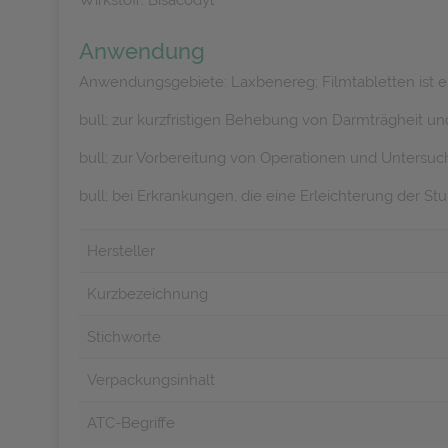
Wirkstoff: Bisacodyl
Anwendung
Anwendungsgebiete: Laxbenereg; Filmtabletten ist ei
bull; zur kurzfristigen Behebung von Darmträgheit u
bull; zur Vorbereitung von Operationen und Untersu
bull; bei Erkrankungen, die eine Erleichterung der St
Hersteller
Kurzbezeichnung
Stichworte
Verpackungsinhalt
ATC-Begriffe