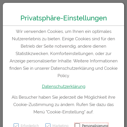
Zum “Inhalt dieser Seite” springen [AK + 0]
Zum Menü “Produkte” springen [AK + 1]
Zum Menü “Über uns / Service” springen [AK + 2]
Zu “Shop-Menüs” springen [AK + 3]
Zum "Barrierefreiheits-Menü" springen [AK + 4]
Zu den “Fusszeilen-Informationen” springen [AK + 5]
Toggle 
Produktsuche
Privatsphäre-Einstellungen
Lactacyd Intim-
Wir verwenden Cookies, um Ihnen ein optimales
waschlotion 50000
Nutzererlebnis zu bieten. Einige Cookies sind für den
Betrieb der Seite notwendig, andere dienen
200ml
Statistikzwecken, Komforteinstellungen, oder zur
Anzeige personalisierter Inhalte. Weitere Informationen
PZN: 2710119
finden Sie in unserer Datenschutzerklärung und Cookie
Policy.
Datenschutzerklärung
Als Besucher haben Sie jederzeit die Möglichkeit ihre
Cookie-Zustimmung zu ändern. Rufen Sie dazu das
Menü "Cookie-Einstellung" auf.
Erforderlich
Marketing
Personalisierung