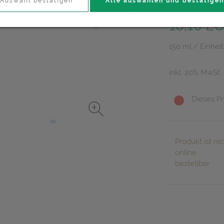
Auswahl bestätigen
Alle auswählen und bestätigen
PZN: 2967806
18,10 E
150 ml / Einheit
inkl. 20% MwSt.
Dieses Pr
Produkt ist nic
online
bestellbar