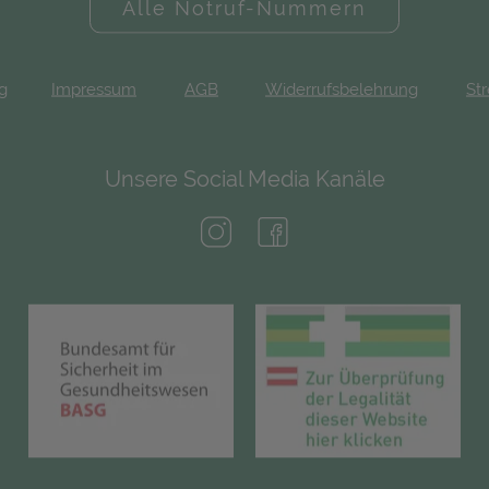
Alle Notruf-Nummern
ng
Impressum
AGB
Widerrufsbelehrung
Str
Unsere Social Media Kanäle
(öffnet in neuem Tab)
(öffnet in neuem Tab)
(öffnet in neuem Tab)
(öf