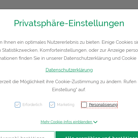
Privatsphäre-Einstellungen
36300
Kontakt
Rezept-Anfrage
Service
Ihnen ein optimales Nutzererlebnis zu bieten. Einige Cookies sin
Statistikzwecken, Komforteinstellungen, oder zur Anzeige persona
a
Hautpflege
Familie
Nahrungsergänzung
Div
mationen finden Sie in unserer Datenschutzerklärung und Cookie P
Datenschutzerklärung
erzeit die Möglichkeit ihre Cookie-Zustimmung zu ändern. Rufen
Einstellung" auf.
La Ro
Gesich
Erforderlich
Marketing
Personalisierung
Reini
Mehr Cookie-Infos einblenden