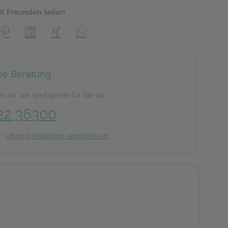
it Freunden teilen
creator\plugin\share\core\structs\SocialSharingServiceSettings]:
Pinterest
LinkedIn
Xing
WhatsApp (#[creator\plugin\share\core\s
he Beratung
s an, wir sind gerne für Sie da.
22 36300
n:
office@sebastian-apotheke.at