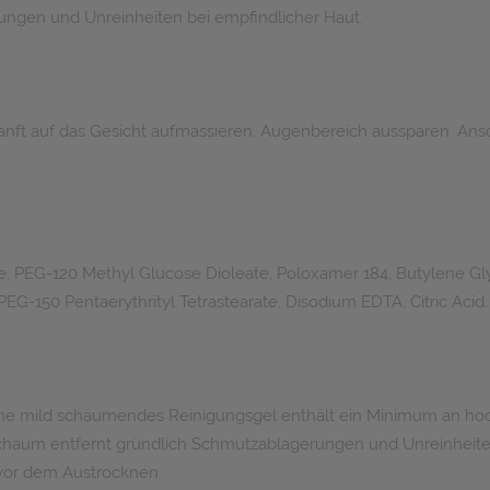
ungen und Unreinheiten bei empfindlicher Haut.
t auf das Gesicht aufmassieren. Augenbereich aussparen. Ansch
 PEG-120 Methyl Glucose Dioleate, Poloxamer 184, Butylene Glyc
EG-150 Pentaerythrityl Tetrastearate, Disodium EDTA, Citric Acid.
eriane mild schäumendes Reinigungsgel enthält ein Minimum an hoch
Schaum entfernt gründlich Schmutzablagerungen und Unreinheiten
 vor dem Austrocknen.