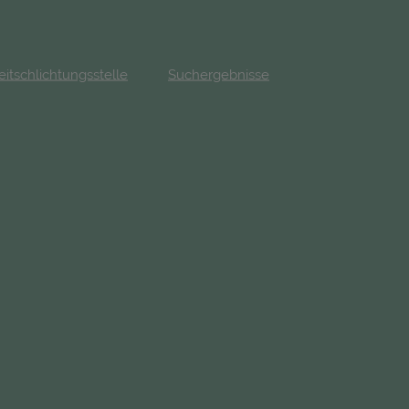
eitschlichtungsstelle
Suchergebnisse
fnet in neuem Tab)