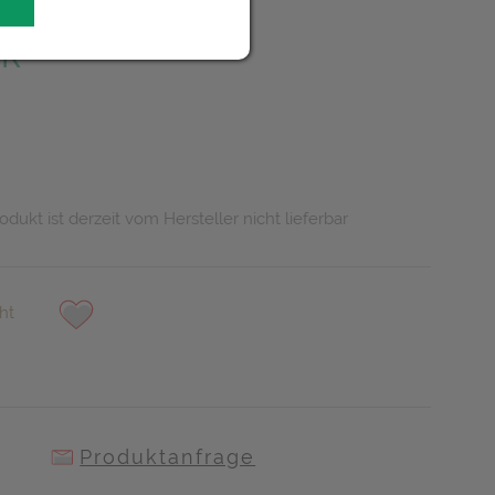
UR
odukt ist derzeit vom Hersteller nicht lieferbar
ht
Produktanfrage