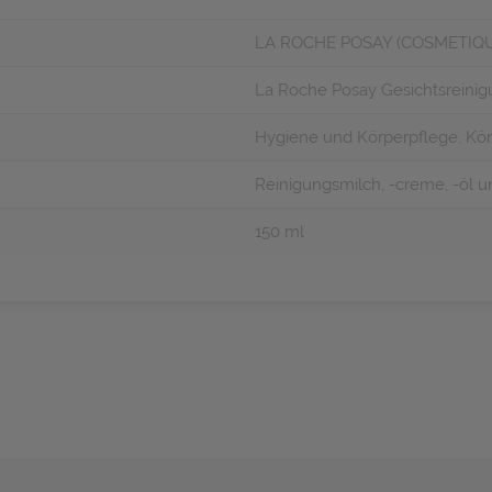
LA ROCHE POSAY (COSMETIQU
La Roche Posay Gesichtsreinig
Hygiene und Körperpflege, Körp
Reinigungsmilch, -creme, -öl u
150 ml