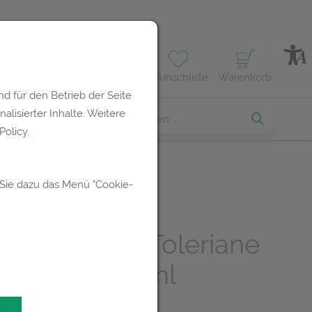
Profil
Wunschliste
Warenkorb
d für den Betrieb der Seite
lisierter Inhalte. Weitere
erses
olicy.
 Sie dazu das Menü "Cookie-
che Posay
tsreinigung Toleriane
gungsgel 150ml