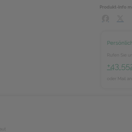
Produkt-Info m
Facebook
X (#[
Persönlic
Rufen Sie un
+43 55
oder Mail a
aut