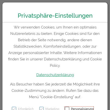
Zum “Inhalt dieser Seite” springen [AK + 0]
Zum Menü “Produkte” springen [AK + 1]
Zum Menü “Über uns / Service” springen [AK + 2]
Zu “Shop-Menüs” springen [AK + 3]
Zum "Barrierefreiheits-Menü" springen [AK + 4]
Zu den “Fusszeilen-Informationen” springen [AK + 5]
Toggle 
Produktsuche
Privatsphäre-Einstellungen
Hialsorb Cold 100ml
Wir verwenden Cookies, um Ihnen ein optimales
Nutzererlebnis zu bieten. Einige Cookies sind für den
Betrieb der Seite notwendig, andere dienen
PZN: 5750786
Statistikzwecken, Komforteinstellungen, oder zur
Anzeige personalisierter Inhalte. Weitere Informationen
finden Sie in unserer Datenschutzerklärung und Cookie
Policy.
Datenschutzerklärung
Als Besucher haben Sie jederzeit die Möglichkeit ihre
Cookie-Zustimmung zu ändern. Rufen Sie dazu das
Menü "Cookie-Einstellung" auf.
Symbolbild(er)
Erforderlich
Marketing
Personalisierung