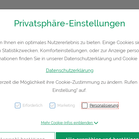
Privatsphäre-Einstellungen
36300
Kontakt
Rezept-Anfrage
Service
Ihnen ein optimales Nutzererlebnis zu bieten. Einige Cookies sin
Statistikzwecken, Komforteinstellungen, oder zur Anzeige persona
a
Hautpflege
Familie
Nahrungsergänzung
Div
mationen finden Sie in unserer Datenschutzerklärung und Cookie P
Datenschutzerklärung
erzeit die Möglichkeit ihre Cookie-Zustimmung zu ändern. Rufen
Einstellung" auf.
Gruen
Erforderlich
Marketing
Personalisierung
PZN: 0570542
Mehr Cookie-Infos einblenden
7,35 EU