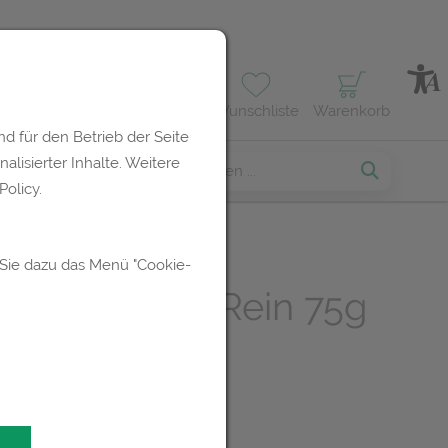
Profil
Wunschliste
Warenkorb
d für den Betrieb der Seite
lisierter Inhalte. Weitere
erses
olicy.
 Sie dazu das Menü "Cookie-
er Tee Hafer Rein 75g
R