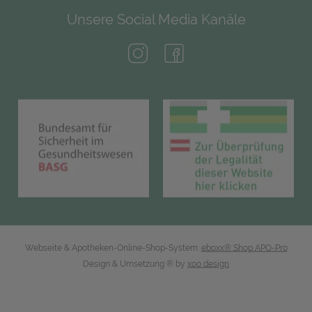
Unsere Social Media Kanäle
(öffnet in neuem Tab)
(öffnet in neuem Tab)
(öffnet in neuem Tab)
(öf
Webseite & Apotheken-Online-Shop-System:
eboxx® Shop APO-Pro
Design & Umsetzung
® by
xoo design