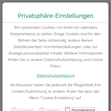
Zum “Inhalt dieser Seite” springen [AK + 0]
Zum Menü “Produkte” springen [AK + 1]
Zum Menü “Über uns / Service” springen [AK + 2]
Zu “Shop-Menüs” springen [AK + 3]
Zum "Barrierefreiheits-Menü" springen [AK + 4]
Zu den “Fusszeilen-Informationen” springen [AK + 5]
Toggle 
Produktsuche
Privatsphäre-Einstellungen
Gehwol Creme Fussbad
Wir verwenden Cookies, um Ihnen ein optimales
Nr 64088 150ml
Nutzererlebnis zu bieten. Einige Cookies sind für den
Betrieb der Seite notwendig, andere dienen
Statistikzwecken, Komforteinstellungen, oder zur
PZN: 1022819
Anzeige personalisierter Inhalte. Weitere Informationen
finden Sie in unserer Datenschutzerklärung und Cookie
Policy.
Datenschutzerklärung
Als Besucher haben Sie jederzeit die Möglichkeit ihre
Cookie-Zustimmung zu ändern. Rufen Sie dazu das
Menü "Cookie-Einstellung" auf.
Erforderlich
Marketing
Personalisierung