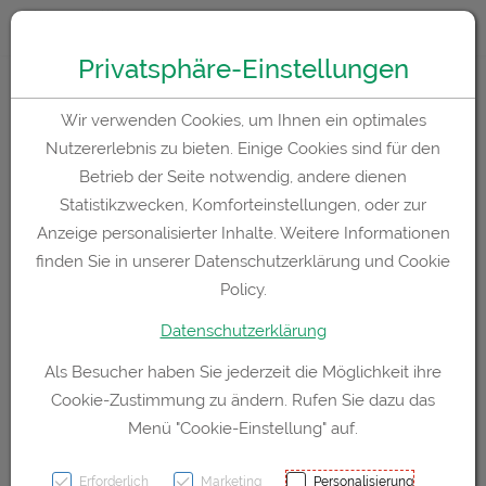
Zum “Inhalt dieser Seite” springen [AK + 0]
Zum Menü “Produkte” springen [AK + 1]
Zum Menü “Über uns / Service” springen [AK + 2]
Zu “Shop-Menüs” springen [AK + 3]
Zum "Barrierefreiheits-Menü" springen [AK + 4]
Zu den “Fusszeilen-Informationen” springen [AK + 5]
Toggle 
Produktsuche
Privatsphäre-Einstellungen
Fes Grace 30ml
Wir verwenden Cookies, um Ihnen ein optimales
Nutzererlebnis zu bieten. Einige Cookies sind für den
Betrieb der Seite notwendig, andere dienen
PZN: 3888799
Statistikzwecken, Komforteinstellungen, oder zur
Anzeige personalisierter Inhalte. Weitere Informationen
finden Sie in unserer Datenschutzerklärung und Cookie
Policy.
Datenschutzerklärung
Als Besucher haben Sie jederzeit die Möglichkeit ihre
Cookie-Zustimmung zu ändern. Rufen Sie dazu das
Menü "Cookie-Einstellung" auf.
Symbolbild(er)
Erforderlich
Marketing
Personalisierung