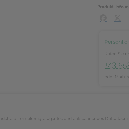
Produkt-Info m
Facebook
X (#[
Persönlic
Rufen Sie un
+43 55
oder Mail a
endelfeld - ein blumig-elegantes und entspannendes Dufterlebni