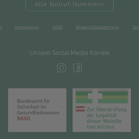
Alle Notruf-Nummern
ng
Impressum
AGB
Widerrufsbelehrung
Str
Unsere Social Media Kanäle
(öffnet in neuem Tab)
(öffnet in neuem Tab)
(öffnet in neuem Tab)
(öf