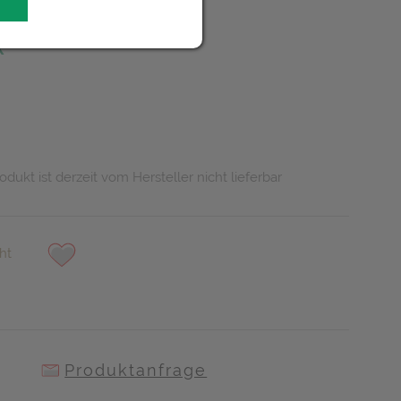
R
odukt ist derzeit vom Hersteller nicht lieferbar
ht
Produktanfrage