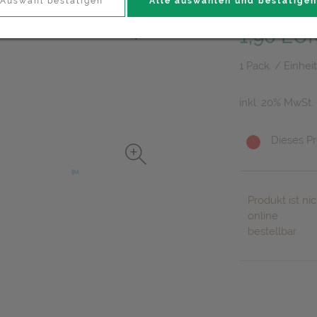
Auswahl bestätigen
Alle auswählen und bestätigen
PZN: 5236888
1,90 EU
1 Pack. / Einheit
inkl. 20% MwSt.
Dieses Pr
Produkt ist nic
online
bestellbar