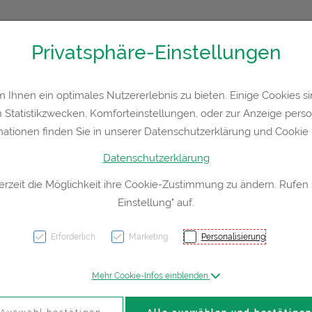
Privatsphäre-Einstellungen
36300
Kontakt
Rezept-Anfrage
Service
Ihnen ein optimales Nutzererlebnis zu bieten. Einige Cookies sin
Statistikzwecken, Komforteinstellungen, oder zur Anzeige persona
a
Hautpflege
Familie
Nahrungsergänzung
Div
mationen finden Sie in unserer Datenschutzerklärung und Cookie P
Datenschutzerklärung
erzeit die Möglichkeit ihre Cookie-Zustimmung zu ändern. Rufen
Einstellung" auf.
Farfal
Ersat
Erforderlich
Marketing
Personalisierung
1pk
Mehr Cookie-Infos einblenden