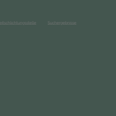
eitschlichtungsstelle
Suchergebnisse
fnet in neuem Tab)