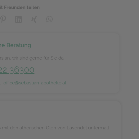
it Freunden teilen
creator\plugin\share\core\structs\SocialSharingServiceSettings]:
Pinterest
LinkedIn
Xing
WhatsApp (#[creator\plugin\share\core\s
he Beratung
s an, wir sind gerne für Sie da.
22 36300
n:
office@sebastian-apotheke.at
s mit den ätherischen Ölen von Lavendel untermalt