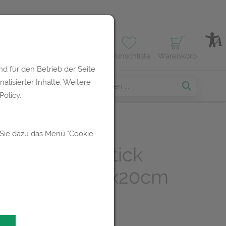
Profil
Wunschliste
Warenkorb
d für den Betrieb der Seite
lisierter Inhalte. Weitere
erses
olicy.
 Sie dazu das Menü "Cookie-
la Aroma-airstick
zstaebchen 8x20cm