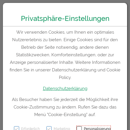
Zum “Inhalt dieser Seite” springen [AK + 0]
Zum Menü “Produkte” springen [AK + 1]
Zum Menü “Über uns / Service” springen [AK + 2]
Zu “Shop-Menüs” springen [AK + 3]
Zum "Barrierefreiheits-Menü" springen [AK + 4]
Zu den “Fusszeilen-Informationen” springen [AK + 5]
Toggle 
Produktsuche
Privatsphäre-Einstellungen
Eucerin REPAIR
Wir verwenden Cookies, um Ihnen ein optimales
Handcreme 5% Urea
Nutzererlebnis zu bieten. Einige Cookies sind für den
Betrieb der Seite notwendig, andere dienen
Statistikzwecken, Komforteinstellungen, oder zur
PZN: 2959942
Anzeige personalisierter Inhalte. Weitere Informationen
finden Sie in unserer Datenschutzerklärung und Cookie
Policy.
Datenschutzerklärung
Als Besucher haben Sie jederzeit die Möglichkeit ihre
Cookie-Zustimmung zu ändern. Rufen Sie dazu das
Menü "Cookie-Einstellung" auf.
Erforderlich
Marketing
Personalisierung