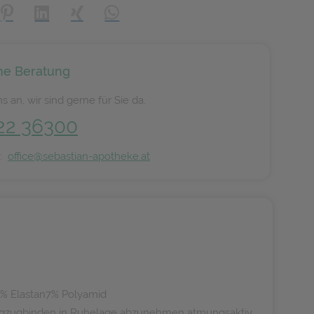
creator\plugin\share\core\structs\SocialSharingServiceSettings]:
Pinterest
LinkedIn
Xing
WhatsApp (#[creator\plugin\share\core\s
he Beratung
s an, wir sind gerne für Sie da.
22 36300
n:
office@sebastian-apotheke.at
e8% Elastan7% Polyamid
Langzugbinden in Ruhelage abzunehmen atmungsaktiv