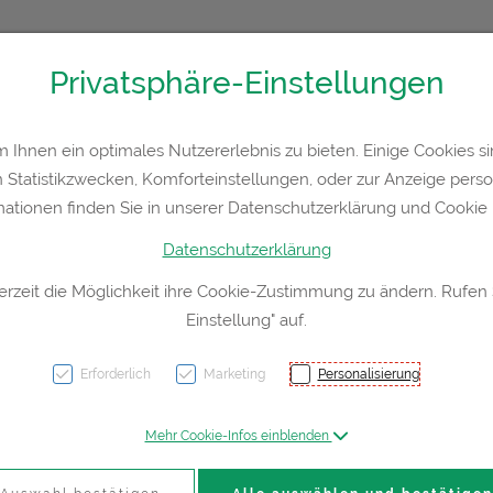
Privatsphäre-Einstellungen
36300
Kontakt
Rezept-Anfrage
Service
Ihnen ein optimales Nutzererlebnis zu bieten. Einige Cookies sin
Statistikzwecken, Komforteinstellungen, oder zur Anzeige persona
a
Hautpflege
Familie
Nahrungsergänzung
Div
mationen finden Sie in unserer Datenschutzerklärung und Cookie P
Datenschutzerklärung
erzeit die Möglichkeit ihre Cookie-Zustimmung zu ändern. Rufen
Einstellung" auf.
Elast
Straff
Erforderlich
Marketing
Personalisierung
Mehr Cookie-Infos einblenden
PZN: 0778521