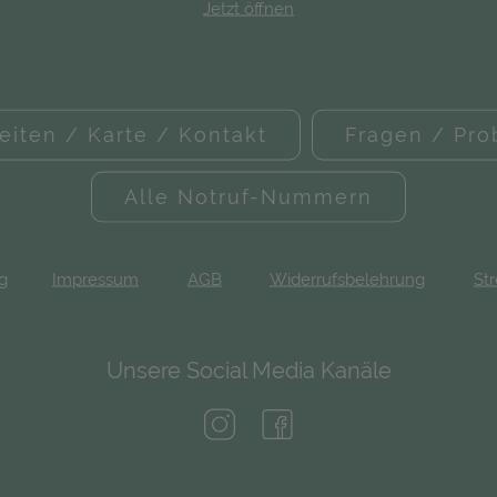
Jetzt öffnen
eiten / Karte / Kontakt
Fragen / Pr
Alle Notruf-Nummern
ng
Impressum
AGB
Widerrufsbelehrung
Str
Unsere Social Media Kanäle
(öffnet in neuem Tab)
(öffnet in neuem Tab)