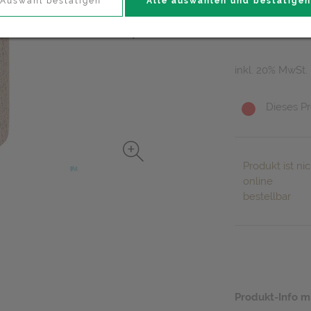
14,55 E
Auswahl bestätigen
Alle auswählen und bestätigen
1 Stk. / Einheit
inkl. 20% MwSt.
Dieses Pr
Produkt ist nic
online
bestellbar
Produkt-Info m