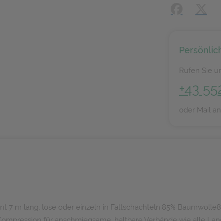
Facebook
X (#[
Persönlic
Rufen Sie un
+43 55
oder Mail a
nt 7 m lang, lose oder einzeln in Faltschachteln.85% Baumwoll
 Kompression für anschmiegsame, haltbare Verbände wie alle 