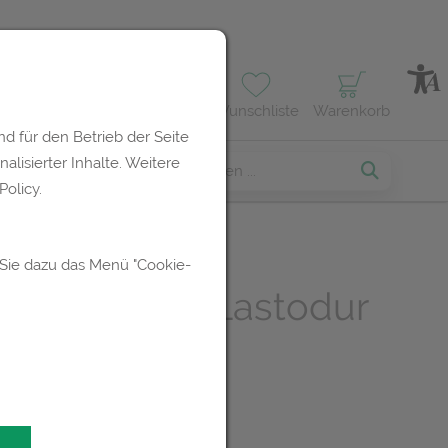
Profil
Wunschliste
Warenkorb
d für den Betrieb der Seite
lisierter Inhalte. Weitere
erses
olicy.
 Sie dazu das Menü "Cookie-
ische Binden Lastodur
 7mx 12cm 1st