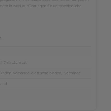
ammern in zwei Ausführungen für unterschiedliche
e.
aff 7mx 12cm 1st
Binden, Verbände, elastische binden, -verbände
band