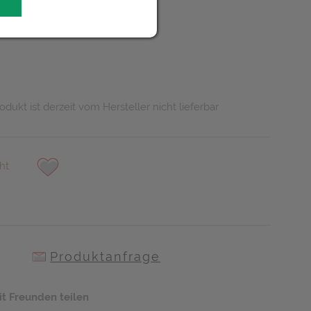
UR
odukt ist derzeit vom Hersteller nicht lieferbar
ht
Produktanfrage
it Freunden teilen