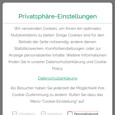
Zum “Inhalt dieser Seite” springen [AK + 0]
Zum Menü “Produkte” springen [AK + 1]
Zum Menü “Über uns / Service” springen [AK + 2]
Zu “Shop-Menüs” springen [AK + 3]
Zum "Barrierefreiheits-Menü" springen [AK + 4]
Zu den “Fusszeilen-Informationen” springen [AK + 5]
Toggle 
Produktsuche
Privatsphäre-Einstellungen
Elastische Binden
Wir verwenden Cookies, um Ihnen ein optimales
Elastomull Einzeln
Nutzererlebnis zu bieten. Einige Cookies sind für den
Betrieb der Seite notwendig, andere dienen
Verpackt 4mx 4cm 1st
Statistikzwecken, Komforteinstellungen, oder zur
Anzeige personalisierter Inhalte. Weitere Informationen
PZN: 0191460
finden Sie in unserer Datenschutzerklärung und Cookie
Policy.
Datenschutzerklärung
Als Besucher haben Sie jederzeit die Möglichkeit ihre
Cookie-Zustimmung zu ändern. Rufen Sie dazu das
Menü "Cookie-Einstellung" auf.
Erforderlich
Marketing
Personalisierung