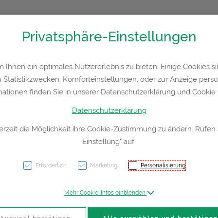
Privatsphäre-Einstellungen
36300
Kontakt
Rezept-Anfrage
Service
Ihnen ein optimales Nutzererlebnis zu bieten. Einige Cookies sin
Statistikzwecken, Komforteinstellungen, oder zur Anzeige persona
a
Hautpflege
Familie
Nahrungsergänzung
Div
mationen finden Sie in unserer Datenschutzerklärung und Cookie P
Datenschutzerklärung
erzeit die Möglichkeit ihre Cookie-Zustimmung zu ändern. Rufen
Einstellung" auf.
Cynar
Erforderlich
Marketing
Personalisierung
PZN: 3929713
Mehr Cookie-Infos einblenden
17,25 E