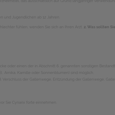
es Arzneimittel, das ausschließlich auf Grund langjähriger Verwen
n und Jugendlichen ab 12 Jahren.
hlechter fühlen, wenden Sie sich an Ihren Arzt.
2. Was sollten S
cke oder einen der in Abschnitt 6. genannten sonstigen Bestandte
.B.: Arnika, Kamille oder Sonnenblumen) sind möglich.
. Verschluss der Gallenwege, Entzündung der Gallenwege, Gallen
vor Sie Cynarix forte einnehmen.