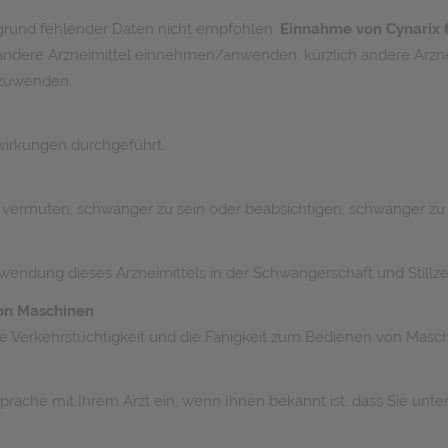
grund fehlender Daten nicht empfohlen.
Einnahme von Cynarix 
ie andere Arzneimittel einnehmen/anwenden, kürzlich andere A
nzuwenden.
wirkungen durchgeführt.
e vermuten, schwanger zu sein oder beabsichtigen, schwanger zu
wendung dieses Arzneimittels in der Schwangerschaft und Stillze
von Maschinen
e Verkehrstüchtigkeit und die Fähigkeit zum Bedienen von Masch
rache mit Ihrem Arzt ein, wenn Ihnen bekannt ist, dass Sie unter