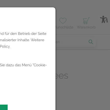
Profil
Wunschliste
Warenkorb
d für den Betrieb der Seite
lisierter Inhalte. Weitere
erses
olicy.
 Sie dazu das Menü "Cookie-
ix Forte Dragees
UR