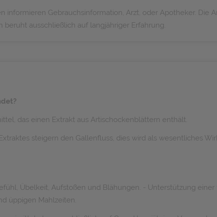
nformieren Gebrauchsinformation, Arzt, oder Apotheker. Die An
eruht ausschließlich auf langjähriger Erfahrung.
ndet?
mittel, das einen Extrakt aus Artischockenblättern enthält.
traktes steigern den Gallenfluss, dies wird als wesentliches Wi
hl, Übelkeit, Aufstoßen und Blähungen. - Unterstützung einer fe
nd üppigen Mahlzeiten.