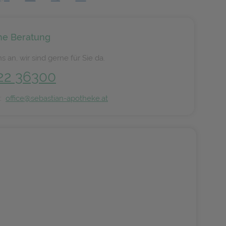
he Beratung
s an, wir sind gerne für Sie da.
22 36300
n:
office@sebastian-apotheke.at