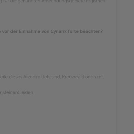
dung für die genannten Anwendungsgebiete registriert
ie vor der Einnahme von Cynarix forte beachten?
ile dieses Arzneimittels sind, Kreuzreaktionen mit
steinen) leiden,