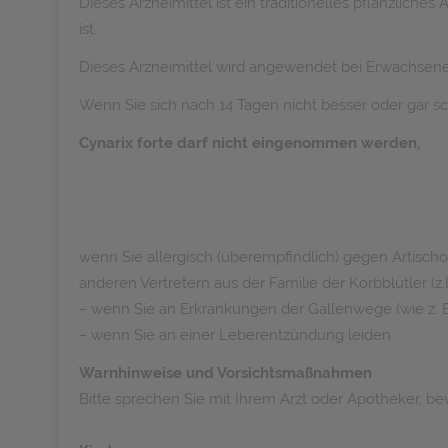
Dieses Arzneimittel ist ein traditionelles pflanzlich
ist.
Dieses Arzneimittel wird angewendet bei Erwachsene
Wenn Sie sich nach 14 Tagen nicht besser oder gar sc
Cynarix forte darf nicht eingenommen werden,
wenn Sie allergisch (überempfindlich) gegen Artischo
anderen Vertretern aus der Familie der Korbblütler (z
− wenn Sie an Erkrankungen der Gallenwege (wie z. B
− wenn Sie an einer Leberentzündung leiden.
Warnhinweise und Vorsichtsmaßnahmen
Bitte sprechen Sie mit Ihrem Arzt oder Apotheker, be