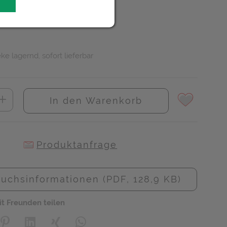
ke lagernd, sofort lieferbar
In den Warenkorb
Produktanfrage
uchsinformationen (PDF, 128,9 KB)
it Freunden teilen
creator\plugin\share\core\structs\SocialSharingServiceSettings]:
Pinterest
LinkedIn
Xing
WhatsApp (#[creator\plugin\share\core\s