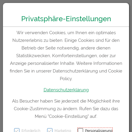
Zum “Inhalt dieser Seite” springen [AK + 0]
Zum Menü “Produkte” springen [AK + 1]
Zum Menü “Über uns / Service” springen [AK + 2]
Zu “Shop-Menüs” springen [AK + 3]
Zum "Barrierefreiheits-Menü" springen [AK + 4]
Zu den “Fusszeilen-Informationen” springen [AK + 5]
Toggle 
Produktsuche
Privatsphäre-Einstellungen
Convatec Stomahesive
Wir verwenden Cookies, um Ihnen ein optimales
Adhäsivpulver 25g
Nutzererlebnis zu bieten. Einige Cookies sind für den
Betrieb der Seite notwendig, andere dienen
Statistikzwecken, Komforteinstellungen, oder zur
PZN: 0582137
Anzeige personalisierter Inhalte. Weitere Informationen
finden Sie in unserer Datenschutzerklärung und Cookie
Policy.
Datenschutzerklärung
Als Besucher haben Sie jederzeit die Möglichkeit ihre
Cookie-Zustimmung zu ändern. Rufen Sie dazu das
Menü "Cookie-Einstellung" auf.
Erforderlich
Marketing
Personalisierung