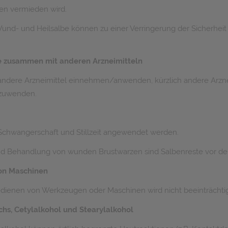
gen vermieden wird.
Wund- und Heilsalbe können zu einer Verringerung der Sicherhe
 zusammen mit anderen Arzneimitteln
ie andere Arzneimittel einnehmen/anwenden, kürzlich andere A
nzuwenden.
Schwangerschaft und Stillzeit angewendet werden.
und Behandlung von wunden Brustwarzen sind Salbenreste vor d
von Maschinen
edienen von Werkzeugen oder Maschinen wird nicht beeinträchtig
hs, Cetylalkohol und Stearylalkohol