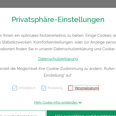
Privatsphäre-Einstellungen
36300
Kontakt
Rezept-Anfrage
Service
Ihnen ein optimales Nutzererlebnis zu bieten. Einige Cookies sin
Statistikzwecken, Komforteinstellungen, oder zur Anzeige persona
a
Hautpflege
Familie
Nahrungsergänzung
Div
mationen finden Sie in unserer Datenschutzerklärung und Cookie P
Datenschutzerklärung
erzeit die Möglichkeit ihre Cookie-Zustimmung zu ändern. Rufen
Einstellung" auf.
Bepan
Heilsa
Erforderlich
Marketing
Personalisierung
Mehr Cookie-Infos einblenden
PZN: 0006907