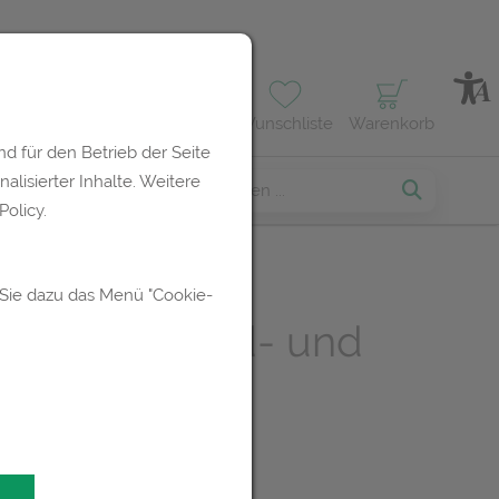
Profil
Wunschliste
Warenkorb
d für den Betrieb der Seite
lisierter Inhalte. Weitere
erses
olicy.
 Sie dazu das Menü "Cookie-
then® Wund- und
lbe