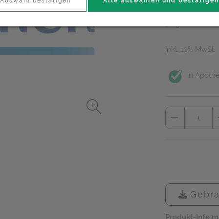
9,15 EU
Auswahl bestätigen
Alle auswählen und bestätigen
30 g / Einheit
inkl. 10% MwSt.
in Apothe
Gebra
Produkt-Info m