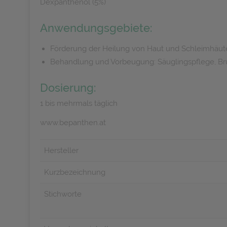
Dexpanthenol (5%)
Anwendungsgebiete:
Förderung der Heilung von Haut und Schleimhäuten
Behandlung und Vorbeugung: Säuglingspflege, Brus
Dosierung:
1 bis mehrmals täglich
www.bepanthen.at
Hersteller
Kurzbezeichnung
Stichworte