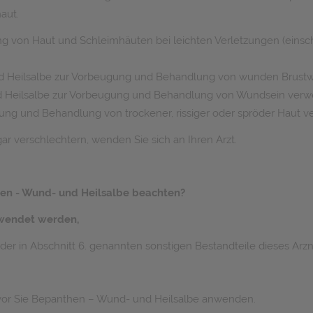
aut.
ng von Haut und Schleimhäuten bei leichten Verletzungen (eins
und Heilsalbe zur Vorbeugung und Behandlung von wunden Brustw
nd Heilsalbe zur Vorbeugung und Behandlung von Wundsein verw
ung und Behandlung von trockener, rissiger oder spröder Haut v
r verschlechtern, wenden Sie sich an Ihren Arzt.
hen - Wund- und Heilsalbe beachten?
ewendet werden,
r in Abschnitt 6. genannten sonstigen Bestandteile dieses Arzne
evor Sie Bepanthen – Wund- und Heilsalbe anwenden.