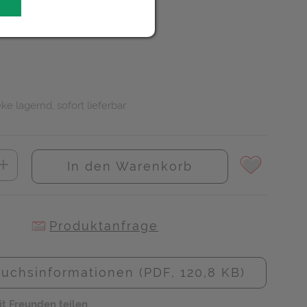
R
ke lagernd, sofort lieferbar
In den Warenkorb
Produktanfrage
uchsinformationen (PDF, 120,8 KB)
it Freunden teilen