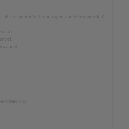
chließlich leichter Verbrennungen und Schürfwunden)
arzen.
endet.
erwendet.
imittels sind.