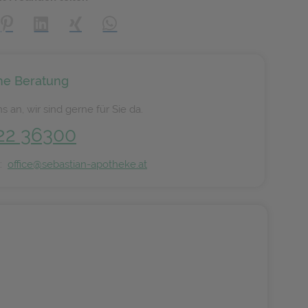
creator\plugin\share\core\structs\SocialSharingServiceSettings]:
Pinterest
LinkedIn
Xing
WhatsApp (#[creator\plugin\share\core\s
he Beratung
s an, wir sind gerne für Sie da.
22 36300
n:
office@sebastian-apotheke.at