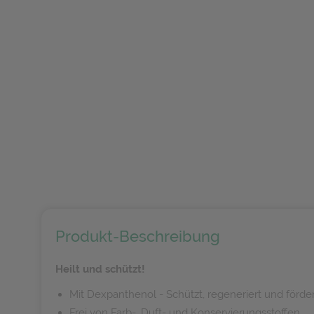
Produkt-Beschreibung
Heilt und schützt!
Mit Dexpanthenol - Schützt, regeneriert und förde
Frei von Farb-, Duft- und Konservierungsstoffen