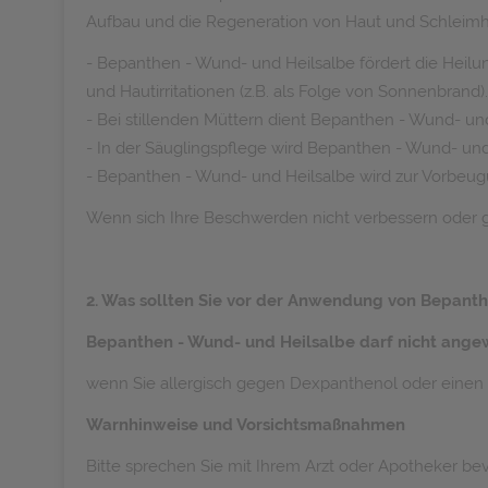
Aufbau und die Regeneration von Haut und Schleimh
- Bepanthen - Wund- und Heilsalbe fördert die Heilu
und Hautirritationen (z.B. als Folge von Sonnenbrand).
- Bei stillenden Müttern dient Bepanthen - Wund- 
- In der Säuglingspflege wird Bepanthen - Wund- u
- Bepanthen - Wund- und Heilsalbe wird zur Vorbeug
Wenn sich Ihre Beschwerden nicht verbessern oder ga
2. Was sollten Sie vor der Anwendung von Bepant
Bepanthen - Wund- und Heilsalbe darf nicht ang
wenn Sie allergisch gegen Dexpanthenol oder einen de
Warnhinweise und Vorsichtsmaßnahmen
Bitte sprechen Sie mit Ihrem Arzt oder Apotheker b