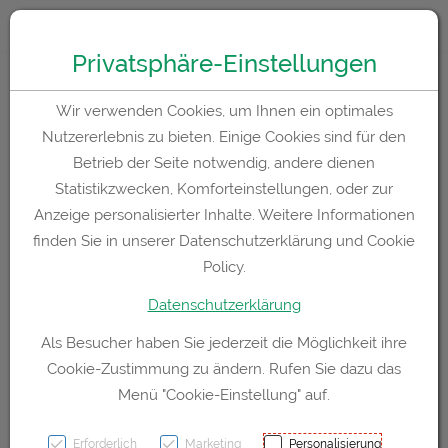
Zum “Inhalt dieser Seite” springen [AK + 0]
Zum Menü “Produkte” springen [AK + 1]
Zum Menü “Über uns / Service” springen [AK + 2]
Zu “Shop-Menüs” springen [AK + 3]
Zum "Barrierefreiheits-Menü" springen [AK + 4]
Zu den “Fusszeilen-Informationen” springen [AK + 5]
Toggle 
Produktsuche
Privatsphäre-Einstellungen
Augenklappen -
Wir verwenden Cookies, um Ihnen ein optimales
soehngen Schwarz 1st
Nutzererlebnis zu bieten. Einige Cookies sind für den
Betrieb der Seite notwendig, andere dienen
Statistikzwecken, Komforteinstellungen, oder zur
PZN: 0916704
Anzeige personalisierter Inhalte. Weitere Informationen
finden Sie in unserer Datenschutzerklärung und Cookie
Policy.
Datenschutzerklärung
Als Besucher haben Sie jederzeit die Möglichkeit ihre
Cookie-Zustimmung zu ändern. Rufen Sie dazu das
Menü "Cookie-Einstellung" auf.
Erforderlich
Marketing
Personalisierung