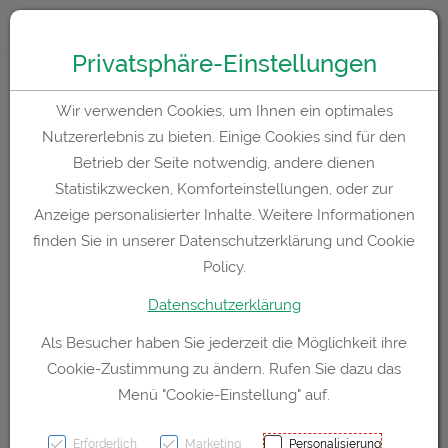
Zum “Inhalt dieser Seite” springen [AK + 0]
Zum Menü “Produkte” springen [AK + 1]
Zum Menü “Über uns / Service” springen [AK + 2]
Zu “Shop-Menüs” springen [AK + 3]
Zum "Barrierefreiheits-Menü" springen [AK + 4]
Zu den “Fusszeilen-Informationen” springen [AK + 5]
Toggle 
Produktsuche
Privatsphäre-Einstellungen
A-R Emulsion SPF 50+
Wir verwenden Cookies, um Ihnen ein optimales
Nutzererlebnis zu bieten. Einige Cookies sind für den
Betrieb der Seite notwendig, andere dienen
PZN: 5744716
Statistikzwecken, Komforteinstellungen, oder zur
Anzeige personalisierter Inhalte. Weitere Informationen
finden Sie in unserer Datenschutzerklärung und Cookie
Policy.
Datenschutzerklärung
Als Besucher haben Sie jederzeit die Möglichkeit ihre
Cookie-Zustimmung zu ändern. Rufen Sie dazu das
Menü "Cookie-Einstellung" auf.
Symbolbild(er)
Erforderlich
Marketing
Personalisierung